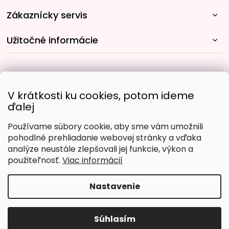
Zákaznícky servis
Užitočné informácie
Rýchle spôsoby dopravy:
V krátkosti ku cookies, potom ideme
ďalej
Používame súbory cookie, aby sme vám umožnili
Obľúbené spôsoby platby:
pohodlné prehliadanie webovej stránky a vďaka
analýze neustále zlepšovali jej funkcie, výkon a
použiteľnosť.
Viac informácií
Nastavenie
Copyright 2026
Malujpodlacisel.sk
. Všetky práva
vyhradené.
Upraviť nastavenie cookies
Súhlasím
Vytvoril Shoptet