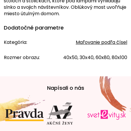
stoloch a stoličkách, ktoré pod lampami vyhliadajú
slnko a svojich návštevníkov. Oblúkový most uvoľňuje
miesto útulným domom.
Dodatočné parametre
Kategória
:
Maľovanie podľa čísel
Rozmer obrazu
:
40x50, 30x40, 60x80, 80x100
Z
á
Napísali o nás
p
ä
t
i
e