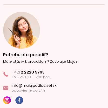
Potrebujete poradiť?
Máte otázky k produktom? Zavolajte Majde.
+421
2 2220 5793
Po-Pia 8:00 - 17:00 hod.
info@malujpodlacisel.sk
odpovieme do 24h