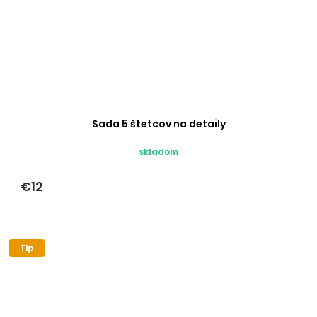
Sada 5 štetcov na detaily
skladom
€12
Tip