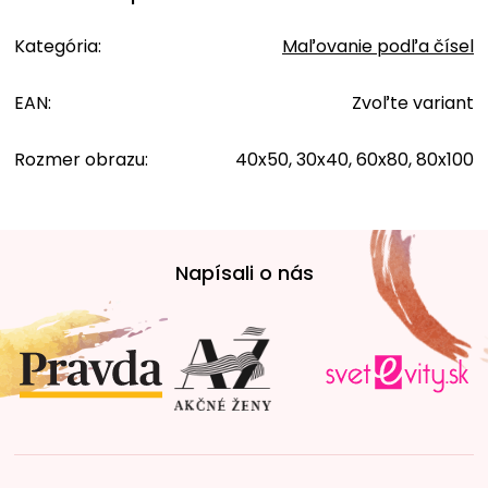
Kategória
:
Maľovanie podľa čísel
EAN
:
Zvoľte variant
Rozmer obrazu
:
40x50, 30x40, 60x80, 80x100
Z
á
Napísali o nás
p
ä
t
i
e