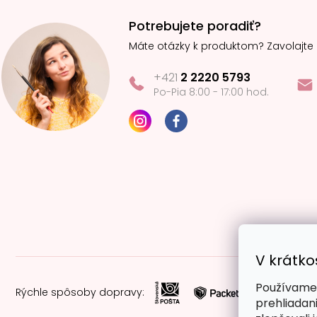
Potrebujete poradiť?
Máte otázky k produktom? Zavolajte
+421
2 2220 5793
Po-Pia 8:00 - 17:00 hod.
V krátko
Používame 
Rýchle spôsoby dopravy:
prehliadan