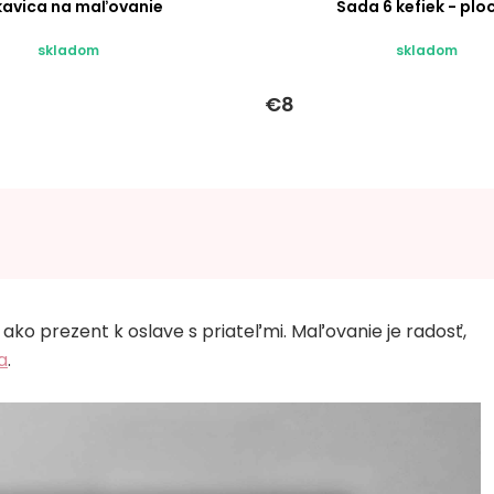
kavica na maľovanie
Sada 6 kefiek - plo
skladom
skladom
€8
ako prezent k oslave s priateľmi. Maľovanie je radosť,
a
.