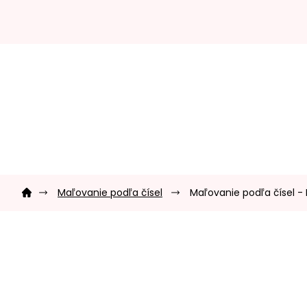
Prejsť
na
obsah
Domov
Maľovanie podľa čísel
Maľovanie podľa čísel -