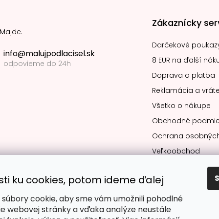
Zákaznícky ser
 Majde.
Darčekové poukaz
info@malujpodlacisel.sk
8 EUR na ďalší nák
odpovieme do 24h
Doprava a platba
Reklamácia a vráte
Všetko o nákupe
Obchodné podmie
Ochrana osobných
Veľkoobchod
sti ku cookies, potom ideme ďalej
súbory cookie, aby sme vám umožnili pohodlné
Obľúbené spô
ie webovej stránky a vďaka analýze neustále