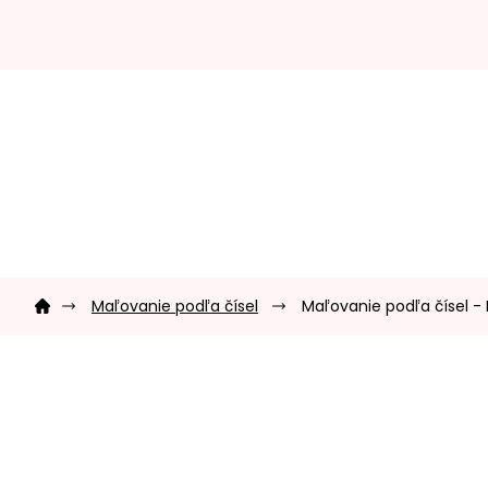
Prejsť
na
obsah
Domov
Maľovanie podľa čísel
Maľovanie podľa čísel - 