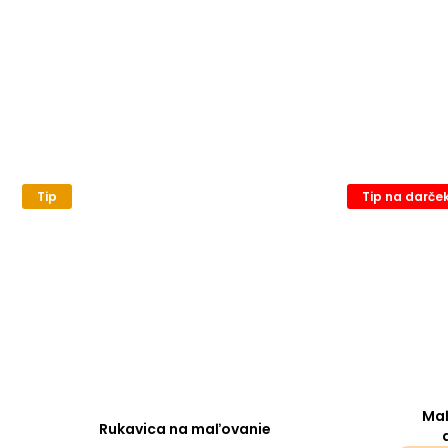
Tip
Tip na darče
Maľ
Rukavica na maľovanie