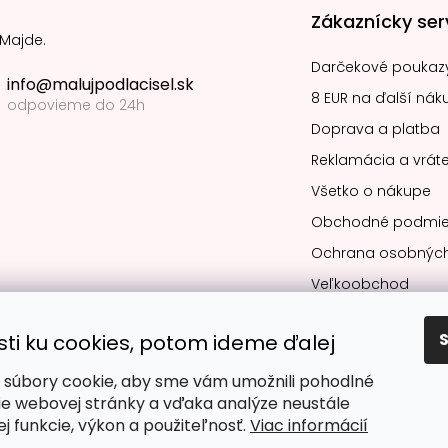
Zákaznícky ser
 Majde.
Darčekové poukaz
info@malujpodlacisel.sk
8 EUR na ďalší nák
odpovieme do 24h
Doprava a platba
Reklamácia a vráte
Všetko o nákupe
Obchodné podmie
Ochrana osobných
Veľkoobchod
sti ku cookies, potom ideme ďalej
súbory cookie, aby sme vám umožnili pohodlné
Obľúbené spô
ie webovej stránky a vďaka analýze neustále
jej funkcie, výkon a použiteľnosť.
Viac informácií