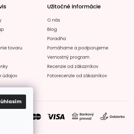
vis
Užitočné informácie
y
O nás
up
Blog
Poradňa
nie tovaru
Pomáhame a podporujeme
Vernostný program
nky
Recenzie od zákazníkov
 údajov
Fotorecenzie od zákazníkov
Súhlasím
soby platby: