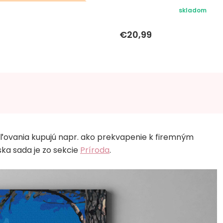
eky k objednávke sa k
skladom
tomuto produktu
€20,99
nevzťahujú
ľovania kupujú napr. ako prekvapenie k firemným
ska sada je zo sekcie
Príroda
.