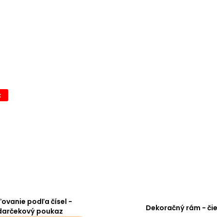
k
ovanie podľa čísel -
Dekoračný rám - či
darčekový poukaz