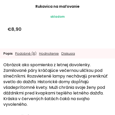
Rukavica na maľovanie
skladom
€8,90
Popis
Podobné (8)
Hodnotenie
Diskusia
Obrázok ako spomienka z letnej dovolenky.
Zamilované páry kráčajúce večernou uličkou pod
slnečníkmi. Rozsvietené lampy nechávajú preniknúť
svetlo do dažďa. Historické domy dopĺňajú
všadeprítomné kvety. Muži chránia svoje ženy pod
dáždnikmi pred kvapkami teplého letného dažďa.
Kráska v červených šatách čaká na svojho
vyvoleného.