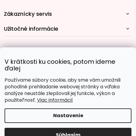
Zákaznícky servis
Užitočné informácie
Rýchle spôsoby dopravy:
V krátkosti ku cookies, potom ideme
ďalej
Používame súbory cookie, aby sme vám umožnili
Obľúbené spôsoby platby:
pohodlné prehliadanie webovej stránky a vďaka
analýze neustále zlepšovali jej funkcie, výkon a
použiteľnosť.
Viac informácií
Nastavenie
Copyright 2026
Malujpodlacisel.sk
. Všetky práva
vyhradené.
Upraviť nastavenie cookies
Súhlasím