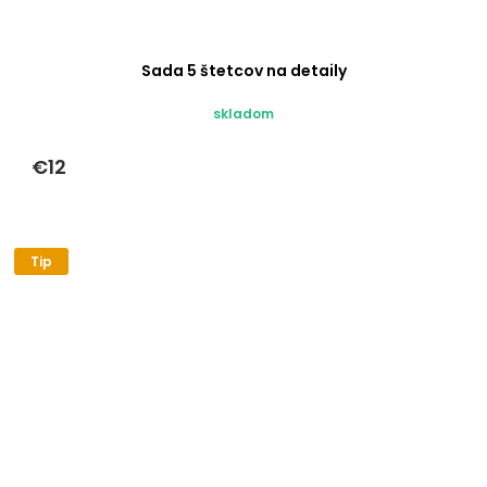
Sada 5 štetcov na detaily
skladom
€12
Tip