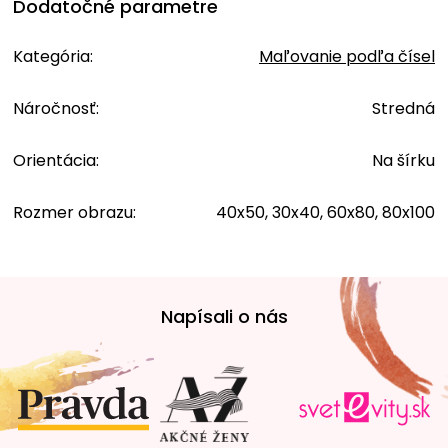
Dodatočné parametre
Kategória
:
Maľovanie podľa čísel
Náročnosť
:
Stredná
Orientácia
:
Na šírku
Rozmer obrazu
:
40x50, 30x40, 60x80, 80x100
Z
á
Napísali o nás
p
ä
t
i
e