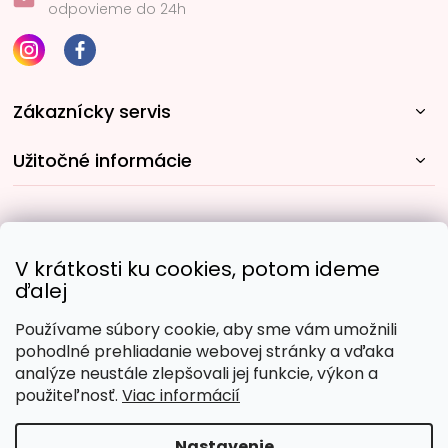
odpovieme do 24h
Zákaznícky servis
Užitočné informácie
Rýchle spôsoby dopravy:
V krátkosti ku cookies, potom ideme
ďalej
Používame súbory cookie, aby sme vám umožnili
Obľúbené spôsoby platby:
pohodlné prehliadanie webovej stránky a vďaka
analýze neustále zlepšovali jej funkcie, výkon a
použiteľnosť.
Viac informácií
Nastavenie