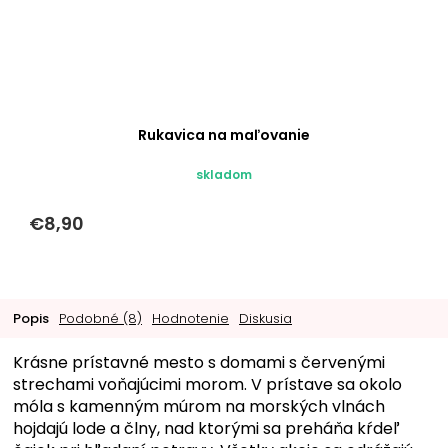
Rukavica na maľovanie
skladom
€8,90
Popis
Podobné (8)
Hodnotenie
Diskusia
Krásne prístavné mesto s domami s červenými
strechami voňajúcimi morom. V prístave sa okolo
móla s kamenným múrom na morských vlnách
hojdajú lode a člny, nad ktorými sa preháňa kŕdeľ