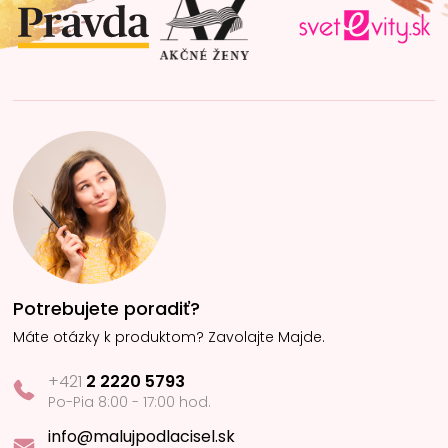
i
e
Potrebujete poradiť?
Máte otázky k produktom? Zavolajte Majde.
+421
2 2220 5793
Po-Pia 8:00 - 17:00 hod.
info@malujpodlacisel.sk