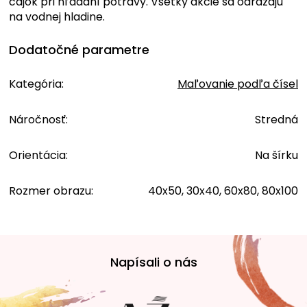
čajok pri hľadaní potravy. Všetky akcie sa odrážajú
na vodnej hladine.
Dodatočné parametre
Kategória
:
Maľovanie podľa čísel
Náročnosť
:
Stredná
Orientácia
:
Na šírku
Rozmer obrazu
:
40x50, 30x40, 60x80, 80x100
Z
á
Napísali o nás
p
ä
t