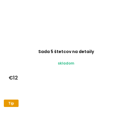
Sada 5 štetcov na detaily
skladom
€12
Tip