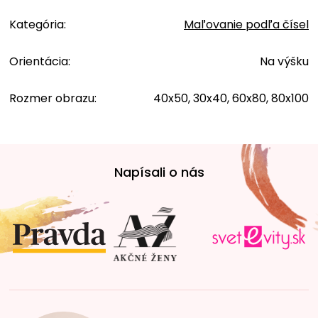
Kategória
:
Maľovanie podľa čísel
Orientácia
:
Na výšku
Rozmer obrazu
:
40x50, 30x40, 60x80, 80x100
Z
á
Napísali o nás
p
ä
t
i
e