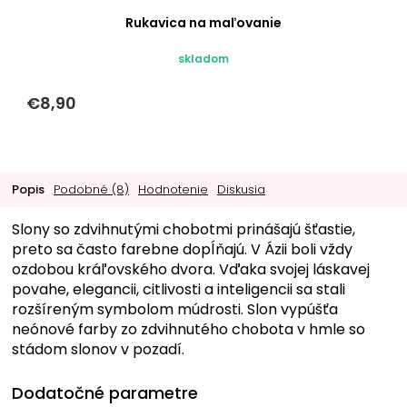
Rukavica na maľovanie
skladom
€8,90
Popis
Podobné (8)
Hodnotenie
Diskusia
Slony so zdvihnutými chobotmi prinášajú šťastie,
preto sa často farebne dopĺňajú. V Ázii boli vždy
ozdobou kráľovského dvora. Vďaka svojej láskavej
povahe, elegancii, citlivosti a inteligencii sa stali
rozšíreným symbolom múdrosti. Slon vypúšťa
neónové farby zo zdvihnutého chobota v hmle so
stádom slonov v pozadí.
Dodatočné parametre