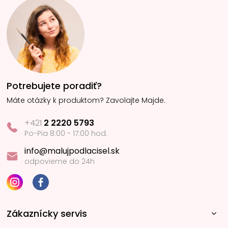
Potrebujete poradiť?
Máte otázky k produktom? Zavolajte Majde.
+421
2 2220 5793
Po-Pia 8:00 - 17:00 hod.
info@malujpodlacisel.sk
odpovieme do 24h
Zákaznícky servis