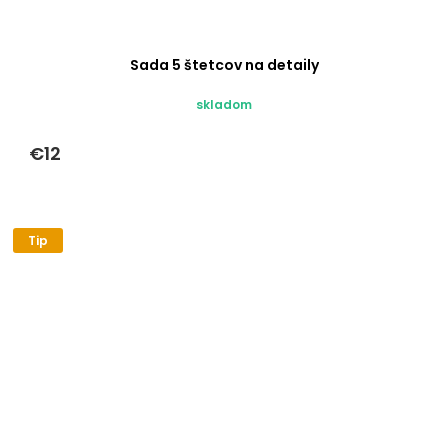
Sada 5 štetcov na detaily
skladom
€12
Tip