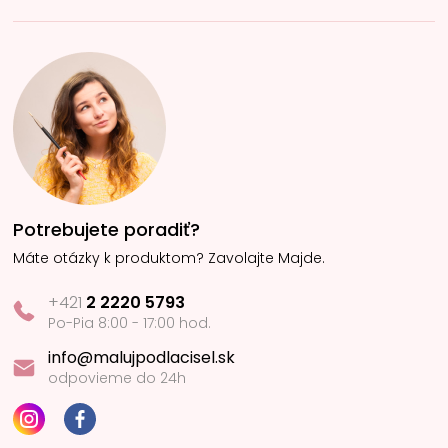
Potrebujete poradiť?
Máte otázky k produktom? Zavolajte Majde.
+421
2 2220 5793
Po-Pia 8:00 - 17:00 hod.
info@malujpodlacisel.sk
odpovieme do 24h