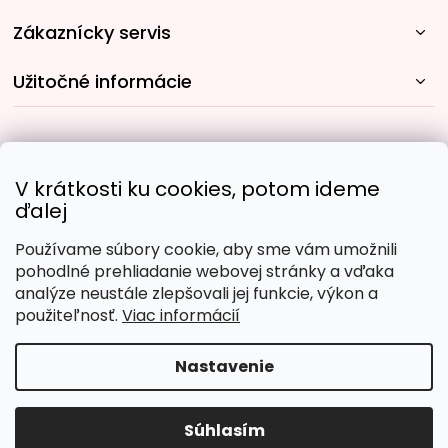
Zákaznícky servis
Užitočné informácie
Rýchle spôsoby dopravy:
V krátkosti ku cookies, potom ideme
ďalej
Používame súbory cookie, aby sme vám umožnili
Obľúbené spôsoby platby:
pohodlné prehliadanie webovej stránky a vďaka
analýze neustále zlepšovali jej funkcie, výkon a
použiteľnosť.
Viac informácií
Nastavenie
Copyright 2026
Malujpodlacisel.sk
. Všetky práva
vyhradené.
Upraviť nastavenie cookies
Súhlasím