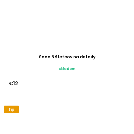
Sada 5 štetcov na detaily
skladom
€12
Tip