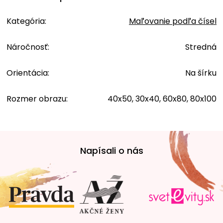
Kategória
:
Maľovanie podľa čísel
Náročnosť
:
Stredná
Orientácia
:
Na šírku
Rozmer obrazu
:
40x50, 30x40, 60x80, 80x100
Z
á
Napísali o nás
p
ä
t
i
e