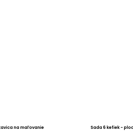
kavica na maľovanie
Sada 6 kefiek - plo