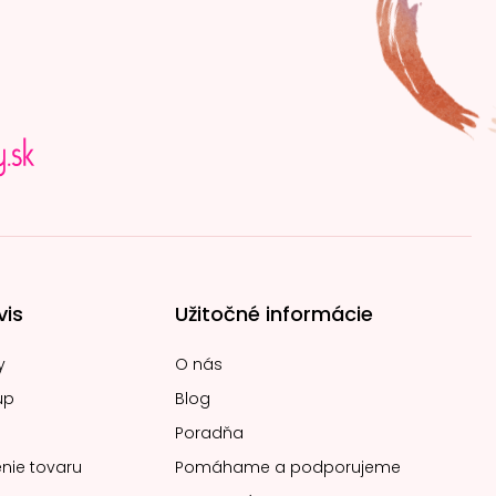
vis
Užitočné informácie
y
O nás
up
Blog
Poradňa
nie tovaru
Pomáhame a podporujeme