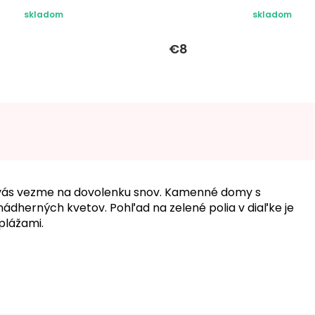
skladom
skladom
€8
é vás vezme na dovolenku snov. Kamenné domy s
dherných kvetov. Pohľad na zelené polia v diaľke je
plážami.