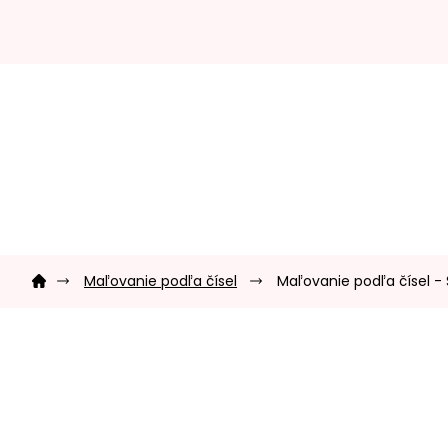
Prejsť
na
obsah
Domov
Maľovanie podľa čísel
Maľovanie podľa čísel -