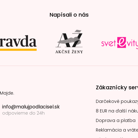
Napísali o nás
Zákaznícky ser
 Majde.
Darčekové poukaz
info@malujpodlacisel.sk
8 EUR na ďalší nák
odpovieme do 24h
Doprava a platba
Reklamácia a vráte