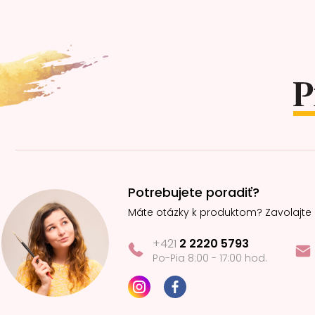
Z
á
p
ä
t
i
e
Potrebujete poradiť?
Máte otázky k produktom? Zavolajte
+421
2 2220 5793
Po-Pia 8:00 - 17:00 hod.