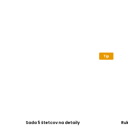
Tip
Sada 5 štetcov na detaily
Ru