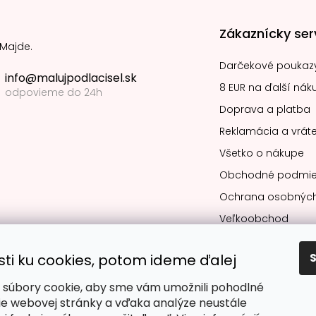
Zákaznícky ser
 Majde.
Darčekové poukaz
info@malujpodlacisel.sk
8 EUR na ďalší nák
odpovieme do 24h
Doprava a platba
Reklamácia a vráte
Všetko o nákupe
Obchodné podmie
Ochrana osobných
Veľkoobchod
sti ku cookies, potom ideme ďalej
súbory cookie, aby sme vám umožnili pohodlné
Obľúbené spô
ie webovej stránky a vďaka analýze neustále