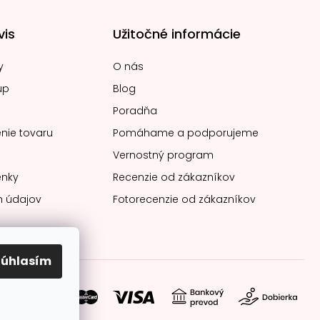
vis
Užitočné informácie
y
O nás
up
Blog
Poradňa
nie tovaru
Pomáhame a podporujeme
Vernostný program
nky
Recenzie od zákazníkov
 údajov
Fotorecenzie od zákazníkov
Súhlasím
soby platby: