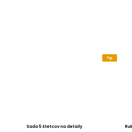
Tip
Sada 5 štetcov na detaily
Ru