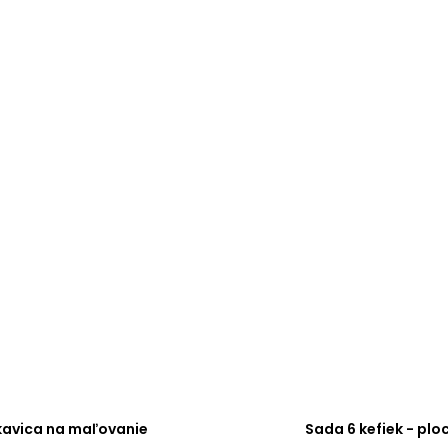
kavica na maľovanie
Sada 6 kefiek - plo