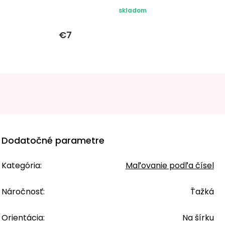
skladom
€7
Dodatočné parametre
Kategória
:
Maľovanie podľa čísel
Náročnosť
:
Ťažká
Orientácia
:
Na šírku