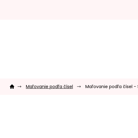
Prejsť
na
obsah
Domov
Maľovanie podľa čísel
Maľovanie podľa čísel -