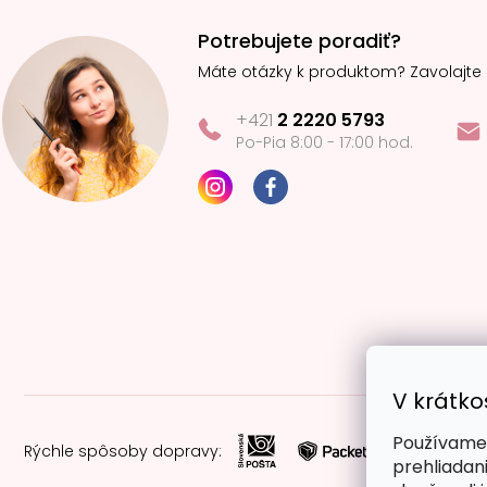
Potrebujete poradiť?
Máte otázky k produktom? Zavolajte
+421
2 2220 5793
Po-Pia 8:00 - 17:00 hod.
V krátko
Používame 
Rýchle spôsoby dopravy:
prehliadan