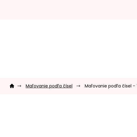
Prejsť
na
obsah
Domov
Maľovanie podľa čísel
Maľovanie podľa čísel -