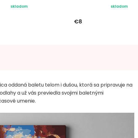
skladom
skladom
€8
ica oddaná baletu telom i dušou, ktorá sa pripravuje na
odlahy a už vás previedla svojimi baletnými
časové umenie.