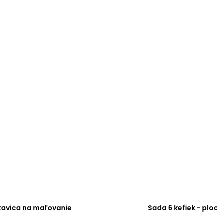
kavica na maľovanie
Sada 6 kefiek - plo