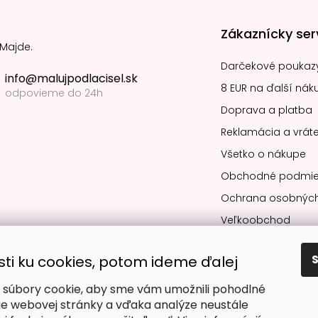
Zákaznícky ser
 Majde.
Darčekové poukaz
info@malujpodlacisel.sk
8 EUR na ďalší nák
odpovieme do 24h
Doprava a platba
Reklamácia a vráte
Všetko o nákupe
Obchodné podmie
Ochrana osobných
Veľkoobchod
sti ku cookies, potom ideme ďalej
súbory cookie, aby sme vám umožnili pohodlné
Obľúbené spô
ie webovej stránky a vďaka analýze neustále