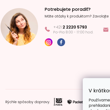
Potrebujete poradiť?
Máte otázky k produktom? Zavolajte
+421
2 2220 5793
Po-Pia 8:00 - 17:00 hod.
V krátko
Používame 
Rýchle spôsoby dopravy:
prehliadan