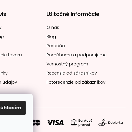
vis
Užitočné informácie
y
O nás
up
Blog
Poradňa
nie tovaru
Pomáhame a podporujeme
Vernostný program
nky
Recenzie od zákazníkov
 údajov
Fotorecenzie od zákazníkov
Súhlasím
soby platby: