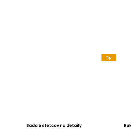
Tip
Sada 5 štetcov na detaily
Ru