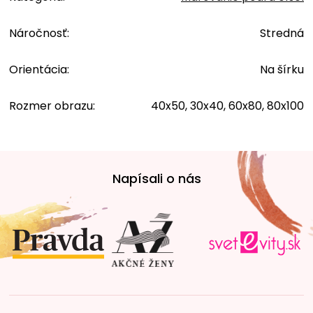
Náročnosť
:
Stredná
Orientácia
:
Na šírku
Rozmer obrazu
:
40x50, 30x40, 60x80, 80x100
Z
á
Napísali o nás
p
ä
t
i
e