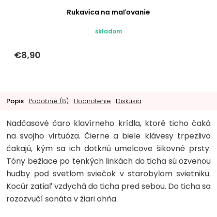
Rukavica na maľovanie
skladom
€8,90
Popis
Podobné (8)
Hodnotenie
Diskusia
Nadčasové čaro klavírneho krídla, ktoré ticho čaká
na svojho virtuóza. Čierne a biele klávesy trpezlivo
čakajú, kým sa ich dotknú umelcove šikovné prsty.
Tóny bežiace po tenkých linkách do ticha sú ozvenou
hudby pod svetlom sviečok v starobylom svietniku.
Kocúr zatiaľ vzdychá do ticha pred sebou. Do ticha sa
rozozvučí sonáta v žiari ohňa.