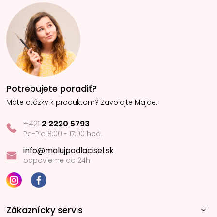
Potrebujete poradiť?
Máte otázky k produktom? Zavolajte Majde.
+421
2 2220 5793
Po-Pia 8:00 - 17:00 hod.
info@malujpodlacisel.sk
odpovieme do 24h
Zákaznícky servis