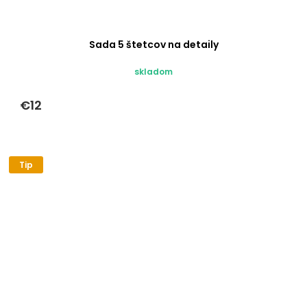
Sada 5 štetcov na detaily
skladom
€12
Tip