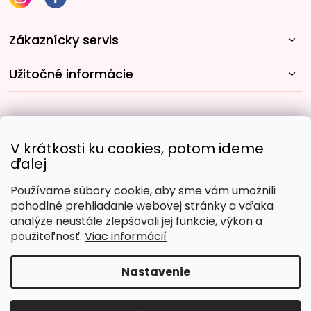
Zákaznícky servis
Užitočné informácie
Rýchle spôsoby dopravy:
V krátkosti ku cookies, potom ideme
ďalej
Používame súbory cookie, aby sme vám umožnili
Obľúbené spôsoby platby:
pohodlné prehliadanie webovej stránky a vďaka
analýze neustále zlepšovali jej funkcie, výkon a
použiteľnosť.
Viac informácií
Nastavenie
Copyright 2026
Malujpodlacisel.sk
. Všetky práva
vyhradené.
Upraviť nastavenie cookies