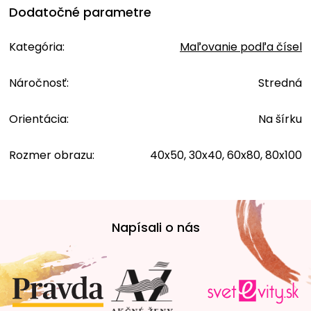
Dodatočné parametre
Kategória
:
Maľovanie podľa čísel
Náročnosť
:
Stredná
Orientácia
:
Na šírku
Rozmer obrazu
:
40x50, 30x40, 60x80, 80x100
Z
á
Napísali o nás
p
ä
t
i
e