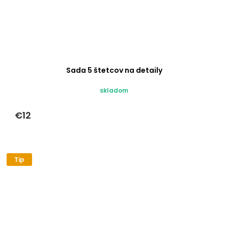
Sada 5 štetcov na detaily
skladom
€12
Tip