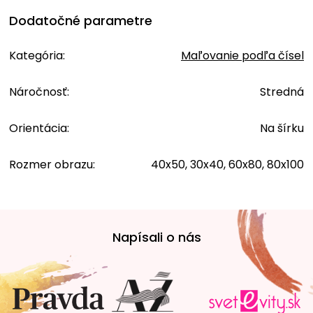
Dodatočné parametre
Kategória
:
Maľovanie podľa čísel
Náročnosť
:
Stredná
Orientácia
:
Na šírku
Rozmer obrazu
:
40x50, 30x40, 60x80, 80x100
Z
á
Napísali o nás
p
ä
t
i
e