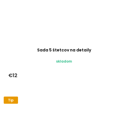
Sada 5 štetcov na detaily
skladom
€12
Tip