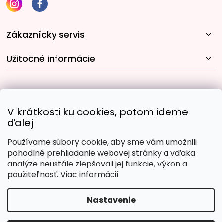
Zákaznícky servis
Užitočné informácie
Rýchle spôsoby dopravy:
V krátkosti ku cookies, potom ideme
ďalej
Používame súbory cookie, aby sme vám umožnili
Obľúbené spôsoby platby:
pohodlné prehliadanie webovej stránky a vďaka
analýze neustále zlepšovali jej funkcie, výkon a
použiteľnosť.
Viac informácií
Nastavenie
Copyright 2026
Malujpodlacisel.sk
. Všetky práva
vyhradené.
Upraviť nastavenie cookies