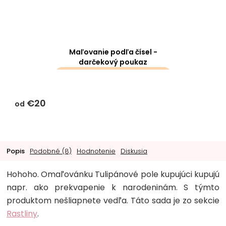
Maľovanie podľa čísel -
darčekový poukaz
darčeky k objednávke sa k
tomuto produktu
€20
nevzťahujú
od
Popis
Podobné (8)
Hodnotenie
Diskusia
Hohoho. Omaľovánku Tulipánové pole kupujúci kupujú
napr. ako prekvapenie k narodeninám. S týmto
produktom nešliapnete vedľa. Táto sada je zo sekcie
Rastliny
.