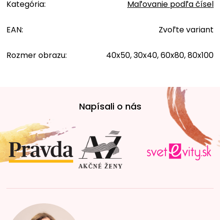
Kategória
:
Maľovanie podľa čísel
EAN
:
Zvoľte variant
Rozmer obrazu
:
40x50, 30x40, 60x80, 80x100
Z
á
Napísali o nás
p
ä
t
i
e