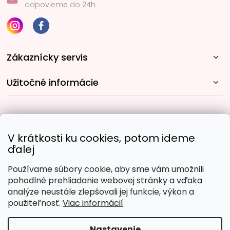
odpovieme do 24h
Zákaznícky servis
Užitočné informácie
Rýchle spôsoby dopravy:
V krátkosti ku cookies, potom ideme
ďalej
Používame súbory cookie, aby sme vám umožnili
Obľúbené spôsoby platby:
pohodlné prehliadanie webovej stránky a vďaka
analýze neustále zlepšovali jej funkcie, výkon a
použiteľnosť.
Viac informácií
Nastavenie