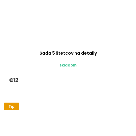
Sada 5 štetcov na detaily
skladom
€12
Tip