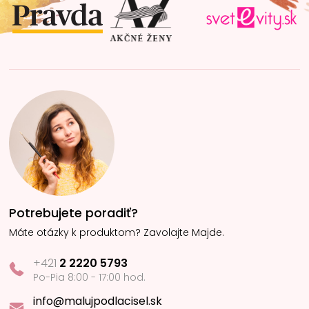
i
e
Potrebujete poradiť?
Máte otázky k produktom? Zavolajte Majde.
+421
2 2220 5793
Po-Pia 8:00 - 17:00 hod.
info@malujpodlacisel.sk