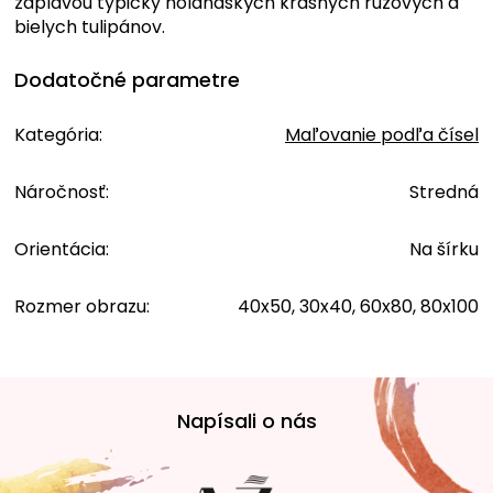
záplavou typicky holandských krásnych ružových a
bielych tulipánov.
Dodatočné parametre
Kategória
:
Maľovanie podľa čísel
Náročnosť
:
Stredná
Orientácia
:
Na šírku
Rozmer obrazu
:
40x50, 30x40, 60x80, 80x100
Z
á
Napísali o nás
p
ä
t