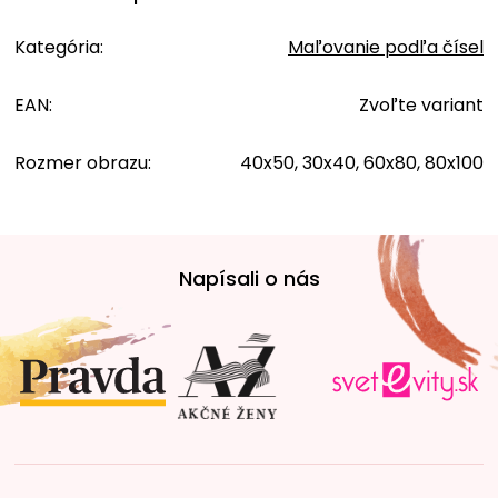
Kategória
:
Maľovanie podľa čísel
EAN
:
Zvoľte variant
Rozmer obrazu
:
40x50, 30x40, 60x80, 80x100
Z
á
Napísali o nás
p
ä
t
i
e