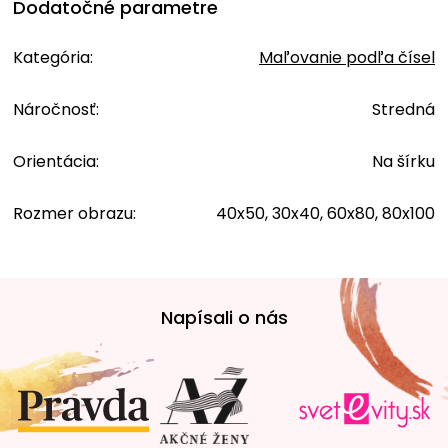
Dodatočné parametre
Kategória
:
Maľovanie podľa čísel
Náročnosť
:
Stredná
Orientácia
:
Na šírku
Rozmer obrazu
:
40x50, 30x40, 60x80, 80x100
Z
á
Napísali o nás
p
ä
t
i
e