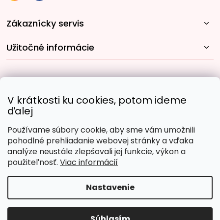
Zákaznícky servis
Užitočné informácie
Rýchle spôsoby dopravy:
V krátkosti ku cookies, potom ideme
ďalej
Používame súbory cookie, aby sme vám umožnili
Obľúbené spôsoby platby:
pohodlné prehliadanie webovej stránky a vďaka
analýze neustále zlepšovali jej funkcie, výkon a
použiteľnosť.
Viac informácií
Nastavenie
Copyright 2026
Malujpodlacisel.sk
. Všetky práva
vyhradené.
Upraviť nastavenie cookies
Súhlasím