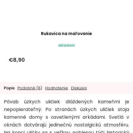
Rukavica na maľovanie
skladom
€8,90
Popis
Podobné (8)
Hodnotenie
Diskusia
Pôvab úzkych uličiek dláždených kameňmi je
nepopierateľný. Po stranách úzkych uličiek stoja
kamenné domy s osvetlenými arkádami. Svetlá v
oknách dotvárajú jedinečnú nostalgickú atmosféru.
Na konci uličky sa s veľkou noblesou týči historický