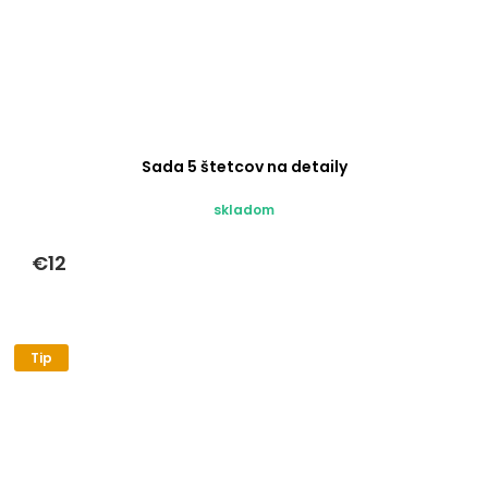
Sada 5 štetcov na detaily
skladom
€12
Tip