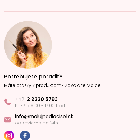
Potrebujete poradiť?
Máte otázky k produktom? Zavolajte Majde.
+421
2 2220 5793
Po-Pia 8:00 - 17:00 hod.
info@malujpodlacisel.sk
odpovieme do 24h