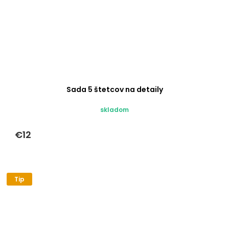
Sada 5 štetcov na detaily
skladom
€12
Tip