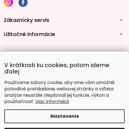
Zákaznícky servis
Užitočné informácie
Rýchle spôsoby dopravy:
V krátkosti ku cookies, potom ideme
ďalej
Používame súbory cookie, aby sme vám umožnili
Obľúbené spôsoby platby:
pohodlné prehliadanie webovej stránky a vďaka
analýze neustále zlepšovali jej funkcie, výkon a
použiteľnosť.
Viac informácií
Nastavenie
Copyright 2026
Malujpodlacisel.sk
. Všetky práva
vyhradené.
Upraviť nastavenie cookies