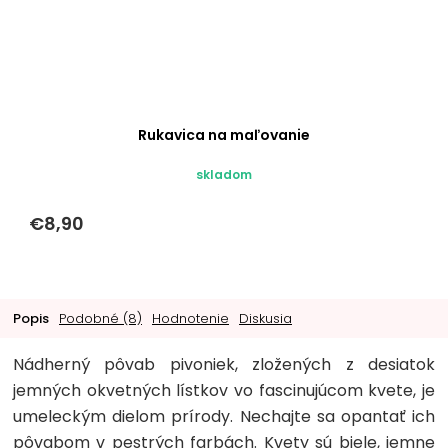
Rukavica na maľovanie
skladom
€8,90
Popis
Podobné (8)
Hodnotenie
Diskusia
Nádherný pôvab pivoniek, zložených z desiatok
jemných okvetných lístkov vo fascinujúcom kvete, je
umeleckým dielom prírody. Nechajte sa opantať ich
pôvabom v pestrých farbách. Kvety sú biele, jemne