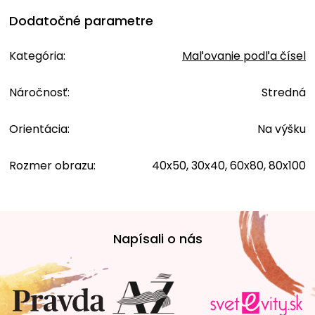
Dodatočné parametre
Kategória
:
Maľovanie podľa čísel
Náročnosť
:
Stredná
Orientácia
:
Na výšku
Rozmer obrazu
:
40x50, 30x40, 60x80, 80x100
Z
á
Napísali o nás
p
ä
t
i
e