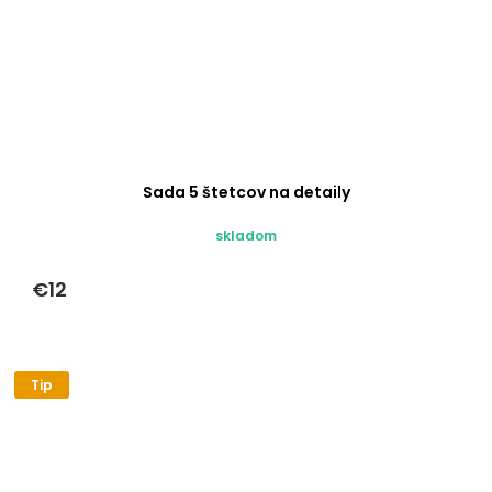
Sada 5 štetcov na detaily
skladom
€12
Tip