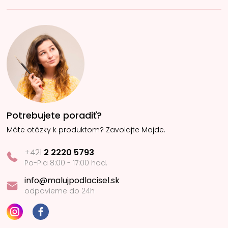
Potrebujete poradiť?
Máte otázky k produktom? Zavolajte Majde.
+421
2 2220 5793
Po-Pia 8:00 - 17:00 hod.
info@malujpodlacisel.sk
odpovieme do 24h