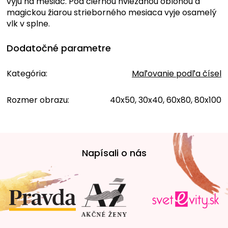
vyjú na mesiac. Pod čiernou hviezdnou oblohou a
magickou žiarou strieborného mesiaca vyje osamelý
vlk v splne.
Dodatočné parametre
Kategória
:
Maľovanie podľa čísel
Rozmer obrazu
:
40x50, 30x40, 60x80, 80x100
Z
á
Napísali o nás
p
ä
t
i
e