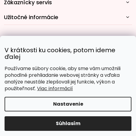
Zákaznícky servis
Užitočné informácie
Rýchle spôsoby dopravy:
V krátkosti ku cookies, potom ideme
ďalej
Používame súbory cookie, aby sme vám umožnili
Obľúbené spôsoby platby:
pohodlné prehliadanie webovej stránky a vďaka
analýze neustále zlepšovali jej funkcie, výkon a
použiteľnosť.
Viac informácií
Nastavenie
Copyright 2026
Malujpodlacisel.sk
. Všetky práva
vyhradené.
Upraviť nastavenie cookies
Súhlasím
Vytvoril Shoptet