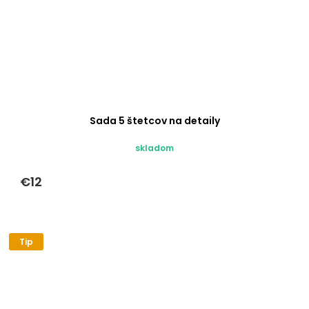
Sada 5 štetcov na detaily
skladom
€12
Tip