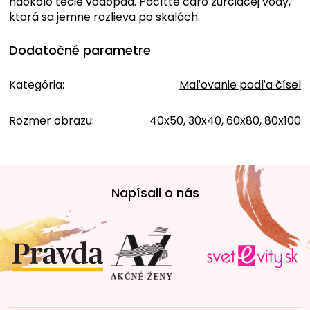
naokolo tečie vodopád. Pocíťte čaro zurčiacej vody,
ktorá sa jemne rozlieva po skalách.
Dodatočné parametre
Kategória
:
Maľovanie podľa čísel
Rozmer obrazu
:
40x50, 30x40, 60x80, 80x100
Z
á
Napísali o nás
p
ä
t
i
e