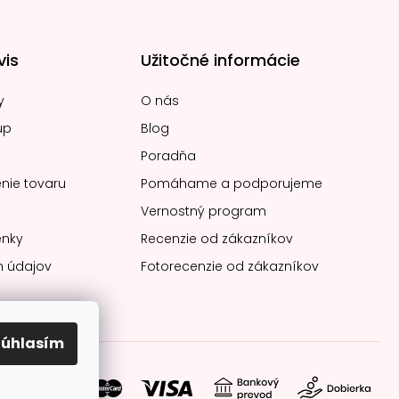
vis
Užitočné informácie
y
O nás
up
Blog
Poradňa
nie tovaru
Pomáhame a podporujeme
Vernostný program
nky
Recenzie od zákazníkov
 údajov
Fotorecenzie od zákazníkov
Súhlasím
soby platby: