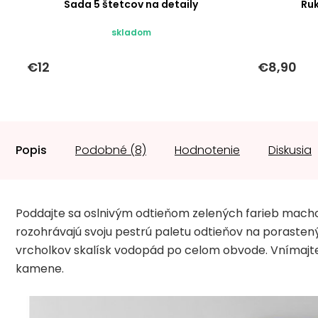
Sada 5 štetcov na detaily
Ru
skladom
€12
€8,90
Popis
Podobné (8)
Hodnotenie
Diskusia
Poddajte sa oslnivým odtieňom zelených farieb machov
rozohrávajú svoju pestrú paletu odtieňov na porasten
vrcholkov skalísk vodopád po celom obvode. Vnímajte 
kamene.