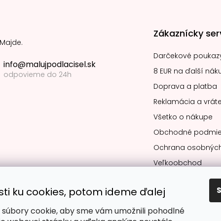
Zákaznícky ser
 Majde.
Darčekové poukaz
info@malujpodlacisel.sk
8 EUR na ďalší nák
odpovieme do 24h
Doprava a platba
Reklamácia a vráte
Všetko o nákupe
Obchodné podmie
Ochrana osobných
Veľkoobchod
sti ku cookies, potom ideme ďalej
súbory cookie, aby sme vám umožnili pohodlné
Obľúbené spô