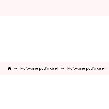
Prejsť
na
obsah
Domov
Maľovanie podľa čísel
Maľovanie podľa čísel 