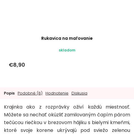
Rukavica na maľovanie
skladom
€8,90
Popis
Podobné (8)
Hodnotenie
Diskusia
Krajinka ako z rozprávky oživí každú miestnosť.
Môžete sa nechať okúzliť zamilovaným čapím párom
tečúcou riečkou v brezovom hájiku s bielymi kmeňmi,
ktoré svoje korene ukrývajú pod sviežo zelenou