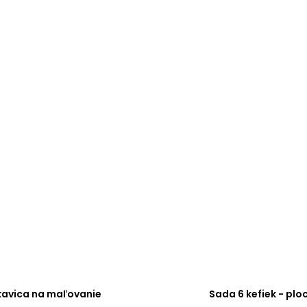
kavica na maľovanie
Sada 6 kefiek - plo