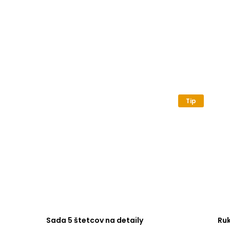
Tip
Sada 5 štetcov na detaily
Ru