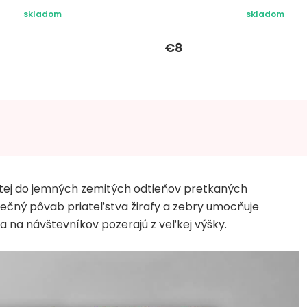
skladom
skladom
€8
detej do jemných zemitých odtieňov pretkaných
nečný pôvab priateľstva žirafy a zebry umocňuje
 na návštevníkov pozerajú z veľkej výšky.