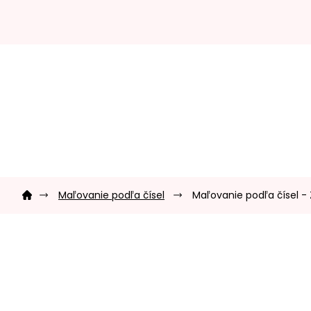
Prejsť
na
obsah
Domov
Maľovanie podľa čísel
Maľovanie podľa čísel - 