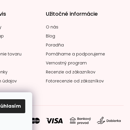
vis
Užitočné informácie
y
O nás
up
Blog
Poradňa
nie tovaru
Pomáhame a podporujeme
Vernostný program
nky
Recenzie od zákazníkov
 údajov
Fotorecenzie od zákazníkov
Súhlasím
soby platby: