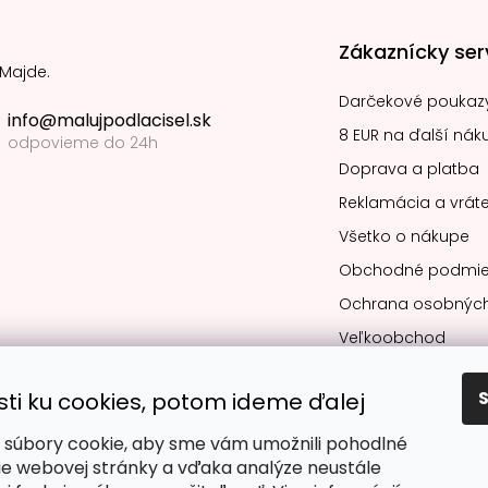
Zákaznícky ser
 Majde.
Darčekové poukaz
info@malujpodlacisel.sk
8 EUR na ďalší nák
odpovieme do 24h
Doprava a platba
Reklamácia a vráte
Všetko o nákupe
Obchodné podmie
Ochrana osobných
Veľkoobchod
sti ku cookies, potom ideme ďalej
súbory cookie, aby sme vám umožnili pohodlné
Obľúbené spô
ie webovej stránky a vďaka analýze neustále