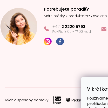
Potrebujete poradiť?
Máte otázky k produktom? Zavolajte
+421
2 2220 5793
Po-Pia 8:00 - 17:00 hod.
V krátko
Používame 
Rýchle spôsoby dopravy:
prehliadan