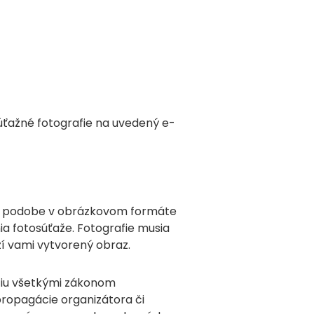
úťažné fotografie na uvedený e-
lnej podobe v obrázkovom formáte
a fotosúťaže. Fotografie musia
ží vami vytvorený obraz.
afiu všetkými zákonom
 propagácie organizátora či