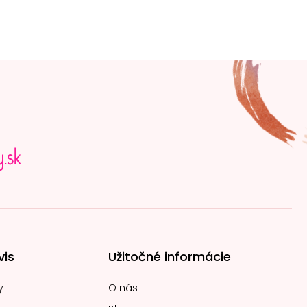
vis
Užitočné informácie
y
O nás