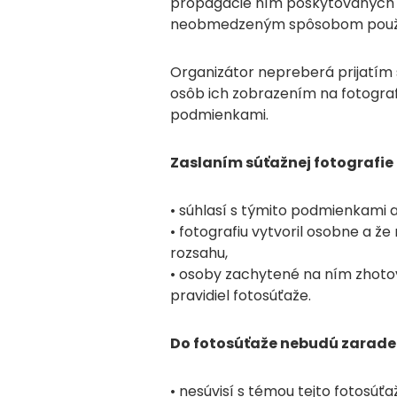
propagácie ním poskytovaných s
neobmedzeným spôsobom použitia 
Organizátor nepreberá prijatím 
osôb ich zobrazením na fotografii
podmienkami.
Zaslaním súťažnej fotografie 
• súhlasí s týmito podmienkami a
• fotografiu vytvoril osobne a
rozsahu,
• osoby zachytené na ním zhotov
pravidiel fotosúťaže.
Do fotosúťaže nebudú zaraden
• nesúvisí s témou tejto fotosúťa