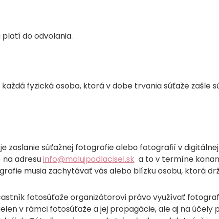
 platí do odvolania.
každá fyzická osoba, ktorá v dobe trvania súťaže zašle s
je zaslanie súťažnej fotografie alebo fotografií v digitá
“) na adresu
info@malujpodlacisel.sk
a to v termíne konani
grafie musia zachytávať vás alebo blízku osobu, ktorá dr
častník fotosúťaže organizátorovi právo využívať fotogr
elen v rámci fotosúťaže a jej propagácie, ale aj na účely