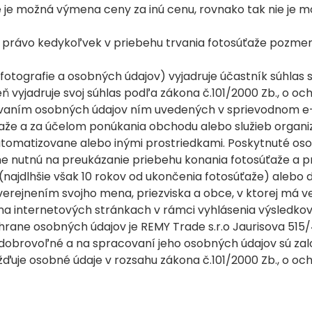
 je možná výmena ceny za inú cenu, rovnako tak nie je 
 právo kedykoľvek v priebehu trvania fotosúťaže pozmeniť
fotografie a osobných údajov) vyjadruje účastník súhlas s
 vyjadruje svoj súhlas podľa zákona č.101/2000 Zb., o oc
ovaním osobných údajov ním uvedených v sprievodnom e
ťaže a za účelom ponúkania obchodu alebo služieb organ
omatizovane alebo inými prostriedkami. Poskytnuté oso
 nutnú na preukázanie priebehu konania fotosúťaže a pr
 (najdlhšie však 10 rokov od ukončenia fotosúťaže) alebo 
verejnením svojho mena, priezviska a obce, v ktorej má ve
a internetových stránkach v rámci vyhlásenia výsledkov
ane osobných údajov je REMY Trade s.r.o Jaurisova 515/4
 dobrovoľné a na spracovaní jeho osobných údajov sú za
ďuje osobné údaje v rozsahu zákona č.101/2000 Zb., o oc