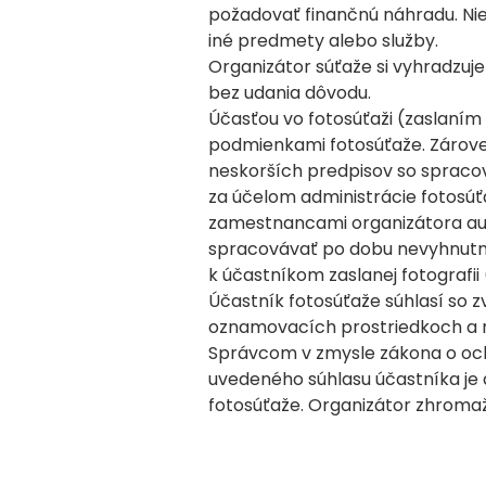
požadovať finančnú náhradu. Nie
iné predmety alebo služby.
Organizátor súťaže si vyhradzuje
bez udania dôvodu.
Účasťou vo fotosúťaži (zaslaním 
podmienkami fotosúťaže. Zároveň
neskorších predpisov so sprac
za účelom administrácie fotosú
zamestnancami organizátora aut
spracovávať po dobu nevyhnutne
k účastníkom zaslanej fotografii
Účastník fotosúťaže súhlasí so z
oznamovacích prostriedkoch a n
Správcom v zmysle zákona o ochr
uvedeného súhlasu účastníka je
fotosúťaže. Organizátor zhromaž