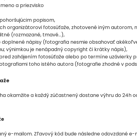
 meno a priezvisko
k pohoršujúcim popisom,
ých organizátorovi fotosúťaže, zhotovené iným autorom, n
itné (rozmazané, tmavé...),
 doplnené nápisy (fotografia nesmie obsahovať akékoľve
; výnimkou je nenápadný copyright či krátky nápis),
pred zahájením fotosúťaže alebo po termíne uzávierky pre
 fotografiami toho istého autora (fotografie zhodné v po
ťaže
ha okamžite a každý zúčastnený dostane výhru do 24h od
že
ný e-mailom. Zľavový kód bude následne odovzdané e-ma