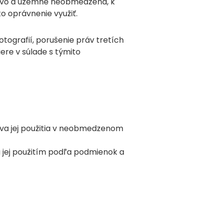
sovo a územne neobmedzená, k
o oprávnenie využiť.
tografií, porušenie práv tretích
iere v súlade s týmito
va jej použitia v neobmedzenom
 jej použitím podľa podmienok a