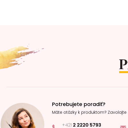
Z
á
p
ä
t
i
e
Potrebujete poradiť?
Máte otázky k produktom? Zavolajte
+421
2 2220 5793