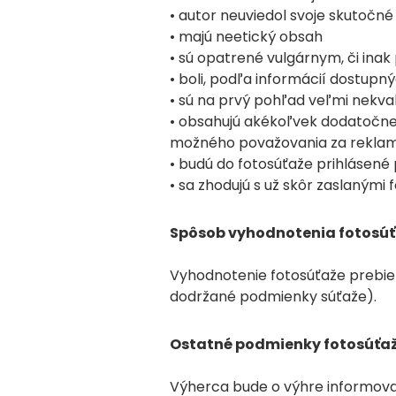
• autor neuviedol svoje skutočné
• majú neetický obsah
• sú opatrené vulgárnym, či ina
• boli, podľa informácií dostupn
• sú na prvý pohľad veľmi nekval
• obsahujú akékoľvek dodatočne
možného považovania za reklamu
• budú do fotosúťaže prihlásené 
• sa zhodujú s už skôr zaslanými
Spôsob vyhodnotenia fotosú
Vyhodnotenie fotosúťaže prebie
dodržané podmienky súťaže).
Ostatné podmienky fotosúťa
Výherca bude o výhre informova