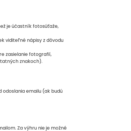
ež je účastník fotosúťaže,
k viditeľné nápisy z dôvodu
 zasielanie fotografií,
dstatných znakoch).
 odoslania emailu (ak budú
ilom. Za výhru nie je možné