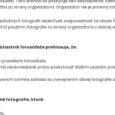
lužieb. Táto licencia sa poskytuje ako bezodplatná, ča
zo strany organizátora. Organizátor nie je povinný tot
súťažných fotografií akúkoľvek zodpovednosť za obsah fo
 či použitím fotografie zo strany organizátora v dobrej v
účastník fotosúťaže prehlasuje, že:
 pravidlami fotosúťaže,
 že má neobmedzené práva poskytovať ďalším osobám prá
enom snímke súhlasia so zverejnením danej fotografie a
é fotografie, ktoré:
že,