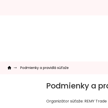
Prejsť
na
obsah
Domov
Podmienky a pravidlá súťaže
Podmienky a pra
Organizátor súťaže: REMY Trade s