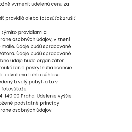
možné vymeniť udelenú cenu za
 pravidlá alebo fotosúťaž zrušiť
 týmito pravidlami a
hrane osobných údajov, v znení
-maile. Údaje budú spracované
izátora. Údaje budú spracované
bné údaje bude organizátor
eukázanie poskytnutia licencie
do odvolania tohto súhlasu.
dený trvalý pobyt, a to v
 fotosúťaže.
, 140 00 Praha. Udelenie vyššie
ložené podstatné princípy
hrane osobných údajov.