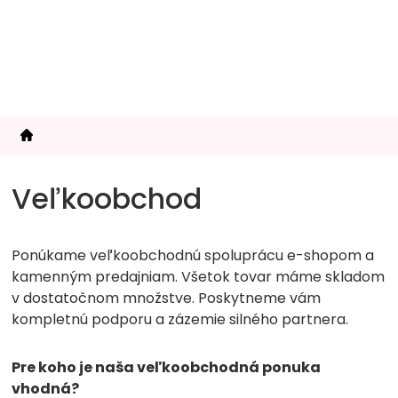
Prejsť
na
obsah
Veľkoobchod
Ponúkame veľkoobchodnú spoluprácu e-shopom a
kamenným predajniam. Všetok tovar máme skladom
v dostatočnom množstve. Poskytneme vám
kompletnú podporu a zázemie silného partnera.
Pre koho je naša veľkoobchodná ponuka
vhodná?