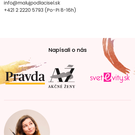
info@malujpodlacisel.sk
+421 2 2220 5793 (Po-Pi 8-16h)
Z
á
Napísali o nás
p
ä
t
i
e