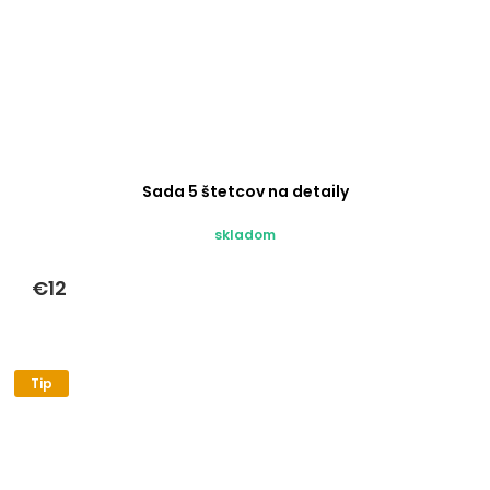
Sada 5 štetcov na detaily
skladom
€12
Tip