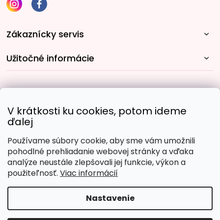
Zákaznícky servis
Užitočné informácie
Rýchle spôsoby dopravy:
V krátkosti ku cookies, potom ideme
ďalej
Používame súbory cookie, aby sme vám umožnili
Obľúbené spôsoby platby:
pohodlné prehliadanie webovej stránky a vďaka
analýze neustále zlepšovali jej funkcie, výkon a
použiteľnosť.
Viac informácií
Nastavenie
Copyright 2026
Malujpodlacisel.sk
. Všetky práva
vyhradené.
Upraviť nastavenie cookies