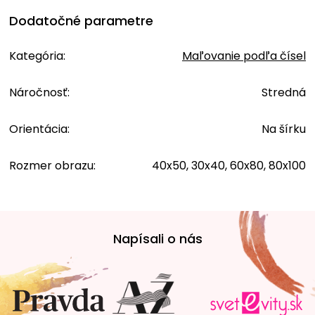
Dodatočné parametre
Kategória
:
Maľovanie podľa čísel
Náročnosť
:
Stredná
Orientácia
:
Na šírku
Rozmer obrazu
:
40x50, 30x40, 60x80, 80x100
Z
á
Napísali o nás
p
ä
t
i
e