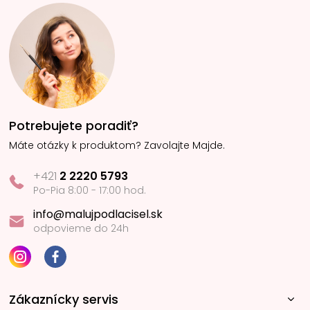
Potrebujete poradiť?
Máte otázky k produktom? Zavolajte Majde.
+421
2 2220 5793
Po-Pia 8:00 - 17:00 hod.
info@malujpodlacisel.sk
odpovieme do 24h
Zákaznícky servis