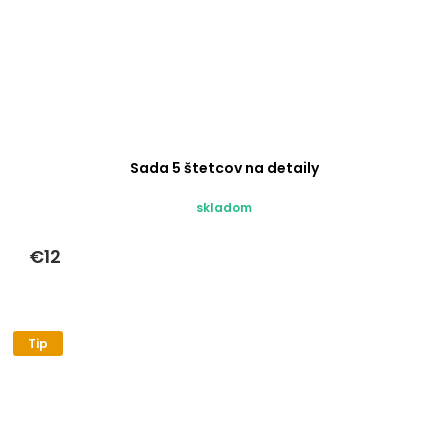
Sada 5 štetcov na detaily
skladom
€12
Tip