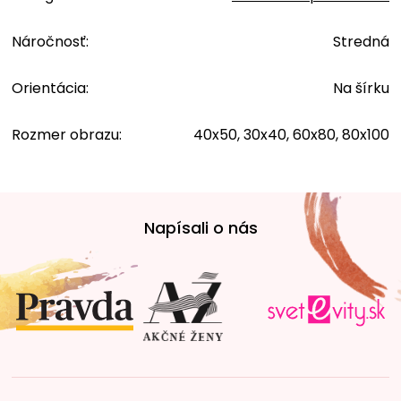
Náročnosť
:
Stredná
Orientácia
:
Na šírku
Rozmer obrazu
:
40x50, 30x40, 60x80, 80x100
Z
á
Napísali o nás
p
ä
t
i
e