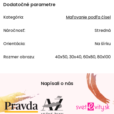
Dodatočné parametre
Kategória
:
Maľovanie podľa čísel
Náročnosť
:
Stredná
Orientácia
:
Na šírku
Rozmer obrazu
:
40x50, 30x40, 60x80, 80x100
Z
á
Napísali o nás
p
ä
t
i
e