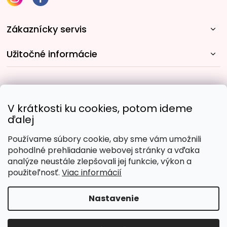
Zákaznícky servis
Užitočné informácie
Rýchle spôsoby dopravy:
V krátkosti ku cookies, potom ideme
ďalej
Používame súbory cookie, aby sme vám umožnili
Obľúbené spôsoby platby:
pohodlné prehliadanie webovej stránky a vďaka
analýze neustále zlepšovali jej funkcie, výkon a
použiteľnosť.
Viac informácií
Nastavenie
Copyright 2026
Malujpodlacisel.sk
. Všetky práva
vyhradené.
Upraviť nastavenie cookies