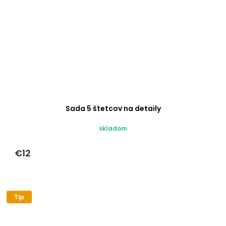
Sada 5 štetcov na detaily
skladom
€12
Tip