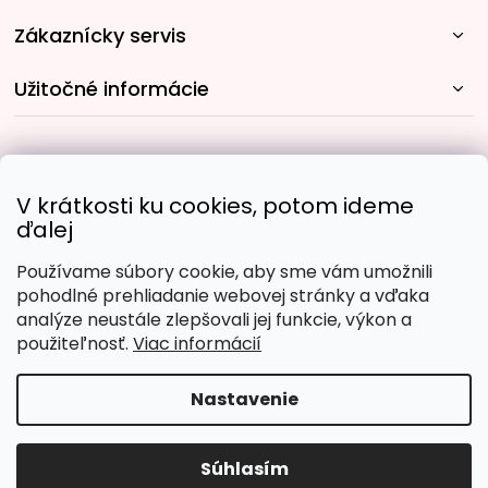
Zákaznícky servis
Užitočné informácie
Rýchle spôsoby dopravy:
V krátkosti ku cookies, potom ideme
ďalej
Používame súbory cookie, aby sme vám umožnili
Obľúbené spôsoby platby:
pohodlné prehliadanie webovej stránky a vďaka
analýze neustále zlepšovali jej funkcie, výkon a
použiteľnosť.
Viac informácií
Nastavenie
Copyright 2026
Malujpodlacisel.sk
. Všetky práva
vyhradené.
Upraviť nastavenie cookies
Súhlasím