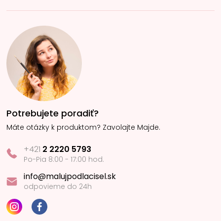
Potrebujete poradiť?
Máte otázky k produktom? Zavolajte Majde.
+421
2 2220 5793
Po-Pia 8:00 - 17:00 hod.
info@malujpodlacisel.sk
odpovieme do 24h