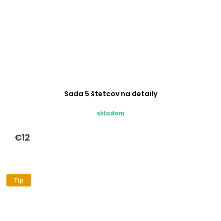
Sada 5 štetcov na detaily
skladom
€12
Tip