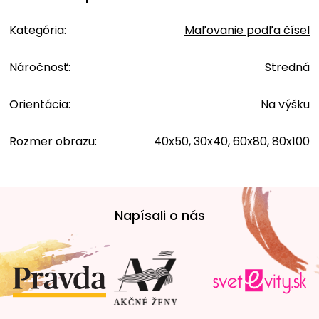
Kategória
:
Maľovanie podľa čísel
Náročnosť
:
Stredná
Orientácia
:
Na výšku
Rozmer obrazu
:
40x50, 30x40, 60x80, 80x100
Z
á
Napísali o nás
p
ä
t
i
e