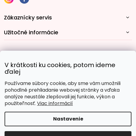
Zákaznícky servis
Užitočné informácie
Rýchle spôsoby dopravy:
V krátkosti ku cookies, potom ideme
ďalej
Používame súbory cookie, aby sme vám umožnili
Obľúbené spôsoby platby:
pohodlné prehliadanie webovej stránky a vďaka
analýze neustále zlepšovali jej funkcie, výkon a
použiteľnosť.
Viac informácií
Nastavenie
Copyright 2026
Malujpodlacisel.sk
. Všetky práva
vyhradené.
Upraviť nastavenie cookies