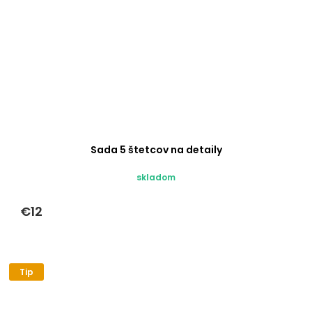
Sada 5 štetcov na detaily
skladom
€12
Tip