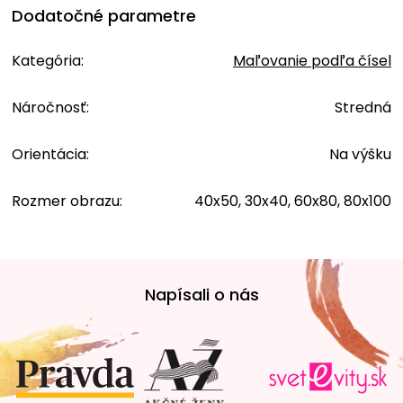
Dodatočné parametre
Kategória
:
Maľovanie podľa čísel
Náročnosť
:
Stredná
Orientácia
:
Na výšku
Rozmer obrazu
:
40x50, 30x40, 60x80, 80x100
Z
á
Napísali o nás
p
ä
t
i
e