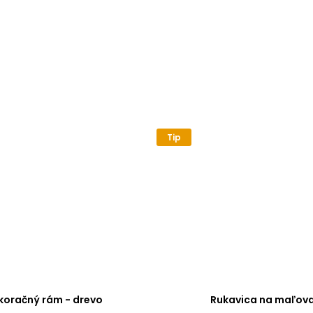
Tip
koračný rám - drevo
Rukavica na maľova