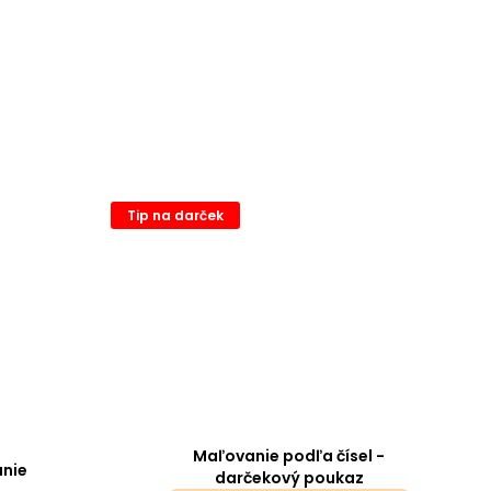
Tip na darček
Maľovanie podľa čísel -
nie
darčekový poukaz