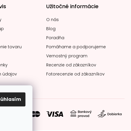
vis
Užitočné informácie
y
O nás
up
Blog
Poradňa
nie tovaru
Pomáhame a podporujeme
Vernostný program
nky
Recenzie od zákazníkov
 údajov
Fotorecenzie od zákazníkov
Súhlasím
soby platby: