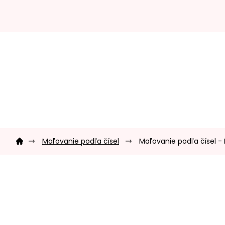
Prejsť
na
obsah
Domov
Maľovanie podľa čísel
Maľovanie podľa čísel - 