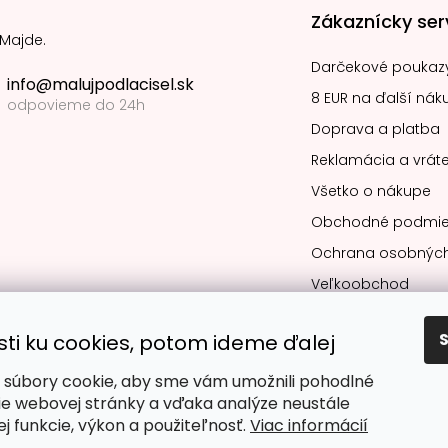
Zákaznícky ser
 Majde.
Darčekové poukaz
info@malujpodlacisel.sk
8 EUR na ďalší nák
odpovieme do 24h
Doprava a platba
Reklamácia a vráte
Všetko o nákupe
Obchodné podmie
Ochrana osobných
Veľkoobchod
sti ku cookies, potom ideme ďalej
súbory cookie, aby sme vám umožnili pohodlné
Obľúbené spô
ie webovej stránky a vďaka analýze neustále
jej funkcie, výkon a použiteľnosť.
Viac informácií