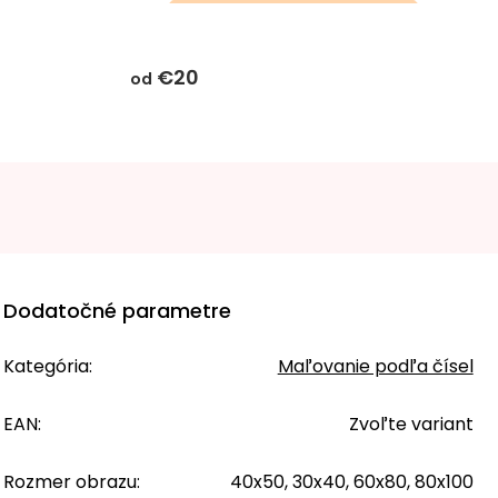
darčeky k objednávke sa k
tomuto produktu
€20
nevzťahujú
od
Dodatočné parametre
Kategória
:
Maľovanie podľa čísel
EAN
:
Zvoľte variant
Rozmer obrazu
:
40x50, 30x40, 60x80, 80x100