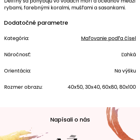
Delfíny sa pohybujú vo vodách morí a oceánov medzi
rybami, farebnými koralmi, mušľami a sasankami.
Dodatočné parametre
Kategória
:
Maľovanie podľa čísel
Náročnosť
:
Ľahká
Orientácia
:
Na výšku
Rozmer obrazu
:
40x50, 30x40, 60x80, 80x100
Z
á
Napísali o nás
p
ä
t