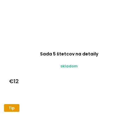
Sada 5 štetcov na detaily
skladom
€12
Tip