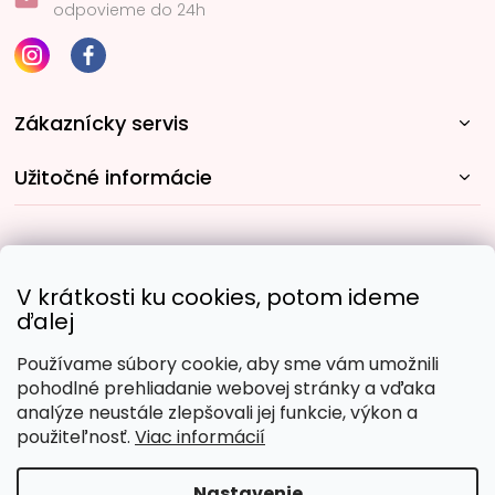
odpovieme do 24h
Zákaznícky servis
Užitočné informácie
Rýchle spôsoby dopravy:
V krátkosti ku cookies, potom ideme
ďalej
Používame súbory cookie, aby sme vám umožnili
Obľúbené spôsoby platby:
pohodlné prehliadanie webovej stránky a vďaka
analýze neustále zlepšovali jej funkcie, výkon a
použiteľnosť.
Viac informácií
Nastavenie