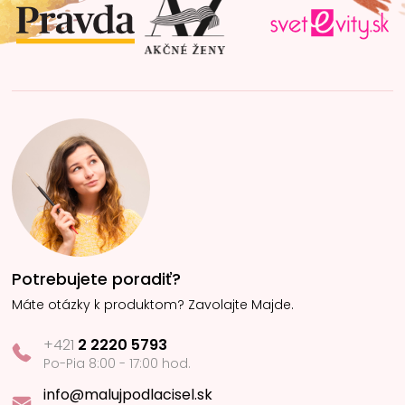
i
e
Potrebujete poradiť?
Máte otázky k produktom? Zavolajte Majde.
+421
2 2220 5793
Po-Pia 8:00 - 17:00 hod.
info@malujpodlacisel.sk