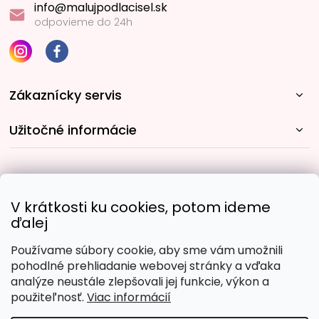
info@malujpodlacisel.sk
odpovieme do 24h
Zákaznícky servis
Užitočné informácie
Rýchle spôsoby dopravy:
V krátkosti ku cookies, potom ideme
ďalej
Používame súbory cookie, aby sme vám umožnili
Obľúbené spôsoby platby:
pohodlné prehliadanie webovej stránky a vďaka
analýze neustále zlepšovali jej funkcie, výkon a
použiteľnosť.
Viac informácií