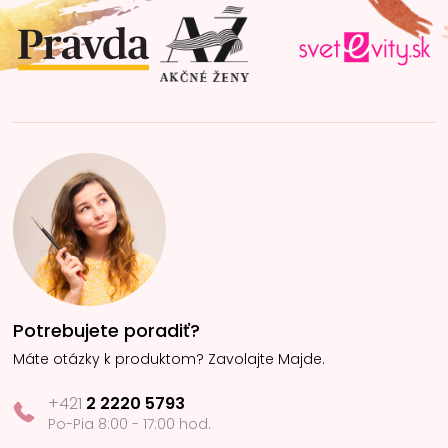
t
i
e
Potrebujete poradiť?
Máte otázky k produktom? Zavolajte Majde.
+421
2 2220 5793
Po-Pia 8:00 - 17:00 hod.