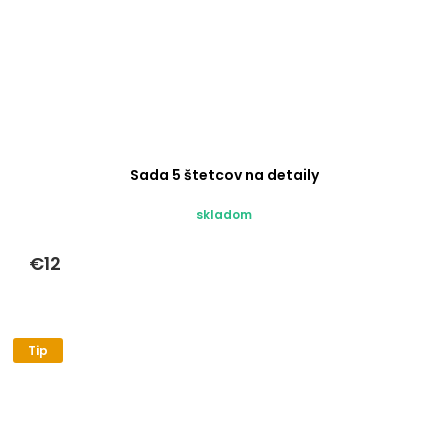
Sada 5 štetcov na detaily
skladom
€12
Tip