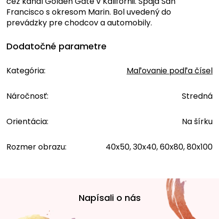
cez kanál Golden Gate v Kalifornii. Spája San
Francisco s okresom Marin. Bol uvedený do
prevádzky pre chodcov a automobily.
Dodatočné parametre
Kategória
:
Maľovanie podľa čísel
Náročnosť
:
Stredná
Orientácia
:
Na šírku
Rozmer obrazu
:
40x50, 30x40, 60x80, 80x100
Z
á
Napísali o nás
p
ä