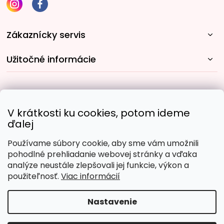
Zákaznícky servis
Užitočné informácie
Rýchle spôsoby dopravy:
V krátkosti ku cookies, potom ideme
ďalej
Používame súbory cookie, aby sme vám umožnili
Obľúbené spôsoby platby:
pohodlné prehliadanie webovej stránky a vďaka
analýze neustále zlepšovali jej funkcie, výkon a
použiteľnosť.
Viac informácií
Nastavenie
Copyright 2026
Malujpodlacisel.sk
. Všetky práva
vyhradené.
Upraviť nastavenie cookies