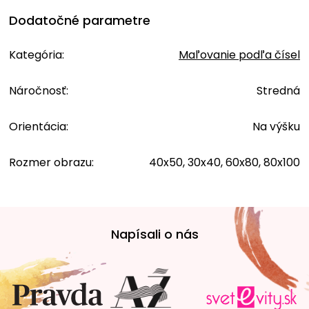
Dodatočné parametre
Kategória
:
Maľovanie podľa čísel
Náročnosť
:
Stredná
Orientácia
:
Na výšku
Rozmer obrazu
:
40x50, 30x40, 60x80, 80x100
Z
á
Napísali o nás
p
ä
t
i
e