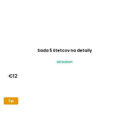
Sada 5 štetcov na detaily
skladom
€12
Tip