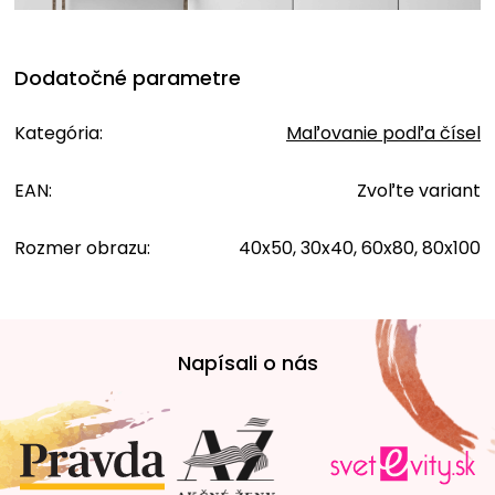
Dodatočné parametre
Kategória
:
Maľovanie podľa čísel
EAN
:
Zvoľte variant
Rozmer obrazu
:
40x50, 30x40, 60x80, 80x100
Z
á
Napísali o nás
p
ä
t
i
e