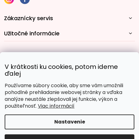
Zákaznícky servis
Užitočné informácie
Rýchle spôsoby dopravy:
V krátkosti ku cookies, potom ideme
ďalej
Používame súbory cookie, aby sme vám umožnili
Obľúbené spôsoby platby:
pohodlné prehliadanie webovej stránky a vďaka
analýze neustále zlepšovali jej funkcie, výkon a
použiteľnosť.
Viac informácií
Nastavenie
Copyright 2026
Malujpodlacisel.sk
. Všetky práva
vyhradené.
Upraviť nastavenie cookies