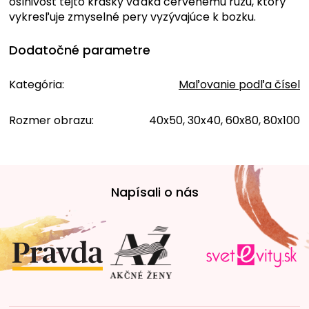
oslnivosť tejto krásky vďaka červenému rúžu, ktorý
vykresľuje zmyselné pery vyzývajúce k bozku.
Dodatočné parametre
Kategória
:
Maľovanie podľa čísel
Rozmer obrazu
:
40x50, 30x40, 60x80, 80x100
Z
á
Napísali o nás
p
ä
t
i
e