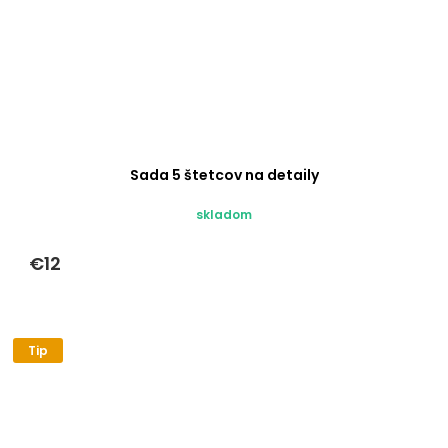
Sada 5 štetcov na detaily
skladom
€12
Tip