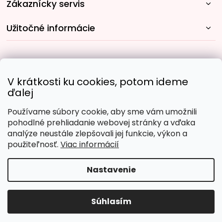
Zákaznícky servis
Užitočné informácie
Rýchle spôsoby dopravy:
V krátkosti ku cookies, potom ideme
ďalej
Používame súbory cookie, aby sme vám umožnili
Obľúbené spôsoby platby:
pohodlné prehliadanie webovej stránky a vďaka
analýze neustále zlepšovali jej funkcie, výkon a
použiteľnosť.
Viac informácií
Nastavenie
Copyright 2026
Malujpodlacisel.sk
. Všetky práva
vyhradené.
Upraviť nastavenie cookies
Súhlasím
Vytvoril Shoptet