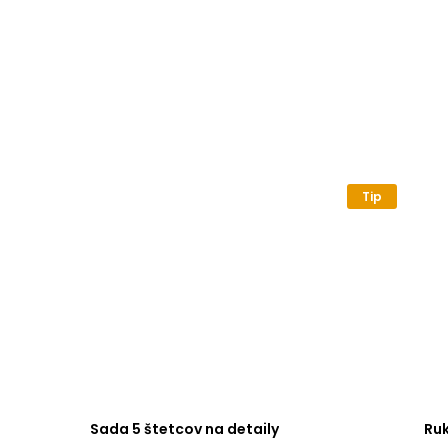
Tip
Sada 5 štetcov na detaily
Ru