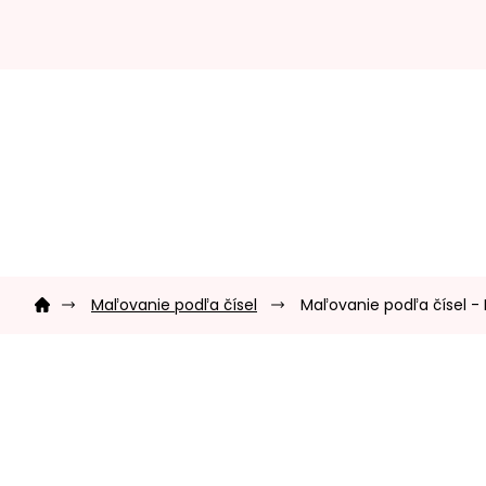
Prejsť
na
obsah
Domov
Maľovanie podľa čísel
Maľovanie podľa čísel - 