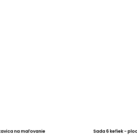
kavica na maľovanie
Sada 6 kefiek - plo