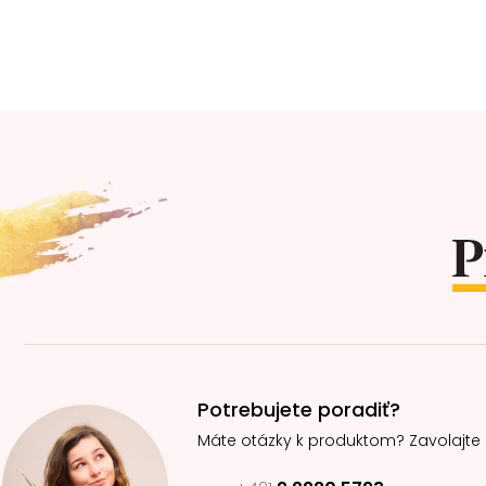
Z
á
p
ä
t
i
e
Potrebujete poradiť?
Máte otázky k produktom? Zavolajte