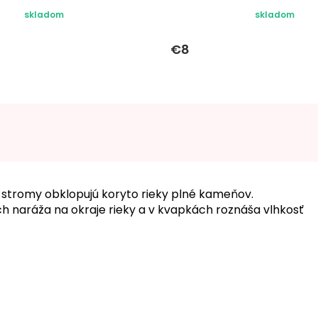
skladom
skladom
€8
é stromy obklopujú koryto rieky plné kameňov.
h naráža na okraje rieky a v kvapkách roznáša vlhkosť