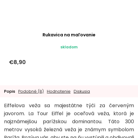
Rukavica na maľovanie
skladom
€8,90
Popis
Podobné (8)
Hodnotenie
Diskusia
Eiffelova veža sa majestátne týči za červeným
javorom. La Tour Eiffel je oceľová veža, ktorá je
najznámejšou parížskou dominantou. Táto 300
metrov vysoká železná veža je známym symbolom
Paríža. Pozýva vás, aby ste na ňu vystúpili a obdivovali