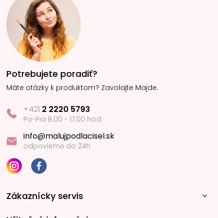
Potrebujete poradiť?
Máte otázky k produktom? Zavolajte Majde.
+421
2 2220 5793
Po-Pia 8:00 - 17:00 hod.
info@malujpodlacisel.sk
odpovieme do 24h
Zákaznícky servis