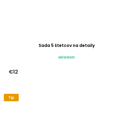
Sada 5 štetcov na detaily
skladom
€12
Tip