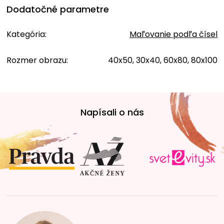
Dodatočné parametre
Kategória
:
Maľovanie podľa čísel
Rozmer obrazu
:
40x50, 30x40, 60x80, 80x100
Z
á
Napísali o nás
p
ä
t
i
e