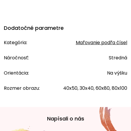
Dodatočné parametre
Kategória
:
Maľovanie podľa čísel
Náročnosť
:
Stredná
Orientácia
:
Na výšku
Rozmer obrazu
:
40x50, 30x40, 60x80, 80x100
Z
á
Napísali o nás
p
ä