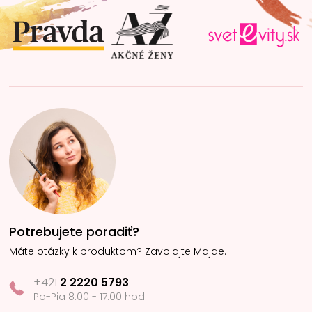
t
i
e
Potrebujete poradiť?
Máte otázky k produktom? Zavolajte Majde.
+421
2 2220 5793
Po-Pia 8:00 - 17:00 hod.