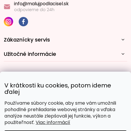
info@malujpodlacisel.sk
odpovieme do 24h
Zákaznícky servis
Užitočné informácie
Rýchle spôsoby dopravy:
V krátkosti ku cookies, potom ideme
ďalej
Používame súbory cookie, aby sme vám umožnili
Obľúbené spôsoby platby:
pohodlné prehliadanie webovej stránky a vďaka
analýze neustále zlepšovali jej funkcie, výkon a
použiteľnosť.
Viac informácií