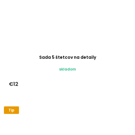
Sada 5 štetcov na detaily
skladom
€12
Tip