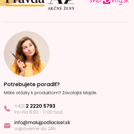
e
Potrebujete poradiť?
Máte otázky k produktom? Zavolajte Majde.
+421
2 2220 5793
Po-Pia 8:00 - 17:00 hod.
info@malujpodlacisel.sk
odpovieme do 24h