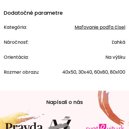
Dodatočné parametre
Kategória
:
Maľovanie podľa čísel
Náročnosť
:
Ľahká
Orientácia
:
Na výšku
Rozmer obrazu
:
40x50, 30x40, 60x80, 80x100
Z
á
Napísali o nás
p
ä
t
i