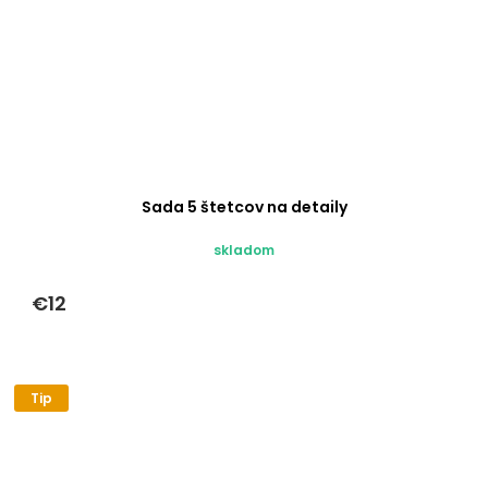
Sada 5 štetcov na detaily
skladom
€12
Tip