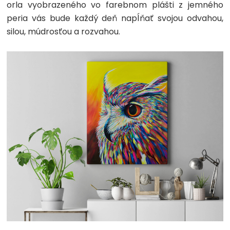
orla vyobrazeného vo farebnom plášti z jemného
peria vás bude každý deň napĺňať svojou odvahou,
silou, múdrosťou a rozvahou.