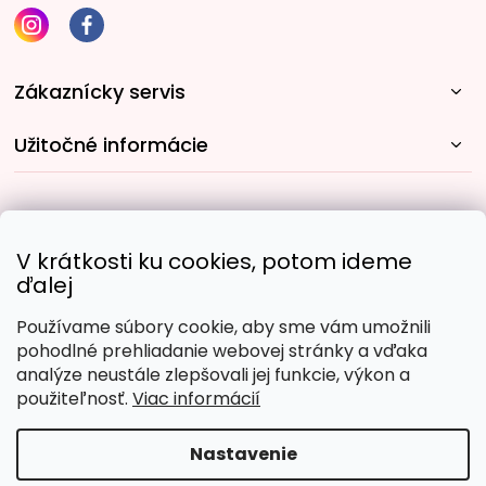
Zákaznícky servis
Užitočné informácie
Rýchle spôsoby dopravy:
V krátkosti ku cookies, potom ideme
ďalej
Používame súbory cookie, aby sme vám umožnili
Obľúbené spôsoby platby:
pohodlné prehliadanie webovej stránky a vďaka
analýze neustále zlepšovali jej funkcie, výkon a
použiteľnosť.
Viac informácií
Nastavenie
Copyright 2026
Malujpodlacisel.sk
. Všetky práva