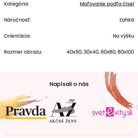
Kategória
:
Maľovanie podľa čísel
Náročnosť
:
Ľahká
Orientácia
:
Na výšku
Rozmer obrazu
:
40x50, 30x40, 60x80, 80x100
Z
á
Napísali o nás
p
ä
t
i
e