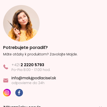
Potrebujete poradiť?
Máte otázky k produktom? Zavolajte Majde.
+421
2 2220 5793
Po-Pia 8:00 - 17:00 hod.
info@malujpodlacisel.sk
odpovieme do 24h