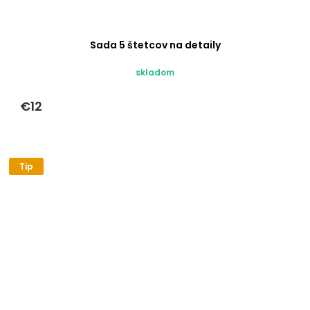
Sada 5 štetcov na detaily
skladom
€12
Tip