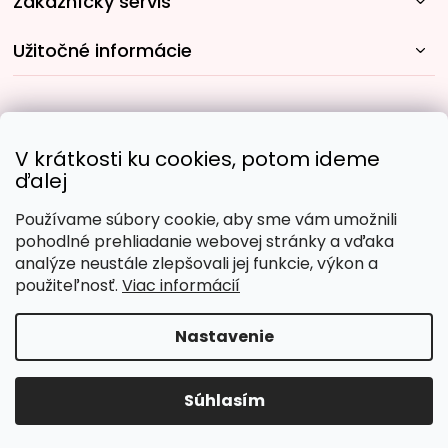
Zákaznícky servis
Užitočné informácie
Rýchle spôsoby dopravy:
V krátkosti ku cookies, potom ideme
ďalej
Používame súbory cookie, aby sme vám umožnili
Obľúbené spôsoby platby:
pohodlné prehliadanie webovej stránky a vďaka
analýze neustále zlepšovali jej funkcie, výkon a
použiteľnosť.
Viac informácií
Nastavenie
Copyright 2026
Malujpodlacisel.sk
. Všetky práva
vyhradené.
Upraviť nastavenie cookies
Súhlasím
Vytvoril Shoptet