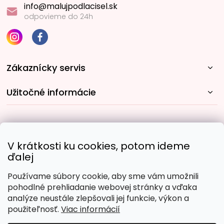
info@malujpodlacisel.sk
odpovieme do 24h
Zákaznícky servis
Užitočné informácie
Rýchle spôsoby dopravy:
V krátkosti ku cookies, potom ideme
ďalej
Používame súbory cookie, aby sme vám umožnili
Obľúbené spôsoby platby:
pohodlné prehliadanie webovej stránky a vďaka
analýze neustále zlepšovali jej funkcie, výkon a
použiteľnosť.
Viac informácií