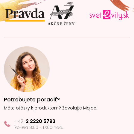
t
i
e
Potrebujete poradiť?
Máte otázky k produktom? Zavolajte Majde.
+421
2 2220 5793
Po-Pia 8:00 - 17:00 hod.