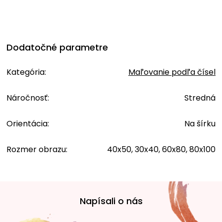
Dodatočné parametre
Kategória
:
Maľovanie podľa čísel
Náročnosť
:
Stredná
Orientácia
:
Na šírku
Rozmer obrazu
:
40x50, 30x40, 60x80, 80x100
Z
á
Napísali o nás
p
ä