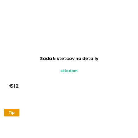
Sada 5 štetcov na detaily
skladom
€12
Tip