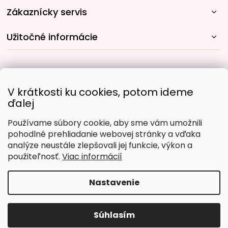
Zákaznícky servis
Užitočné informácie
Rýchle spôsoby dopravy:
V krátkosti ku cookies, potom ideme
ďalej
Používame súbory cookie, aby sme vám umožnili
Obľúbené spôsoby platby:
pohodlné prehliadanie webovej stránky a vďaka
analýze neustále zlepšovali jej funkcie, výkon a
použiteľnosť.
Viac informácií
Nastavenie
Copyright 2026
Malujpodlacisel.sk
. Všetky práva
vyhradené.
Upraviť nastavenie cookies
Súhlasím
Vytvoril Shoptet