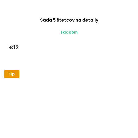
Sada 5 štetcov na detaily
skladom
€12
Tip