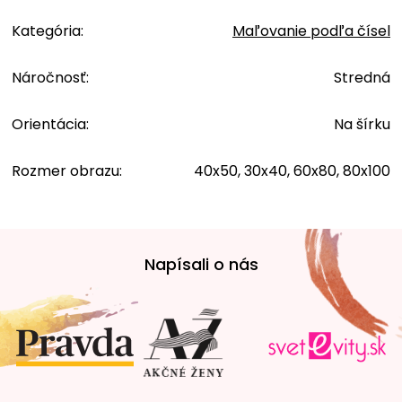
Kategória
:
Maľovanie podľa čísel
Náročnosť
:
Stredná
Orientácia
:
Na šírku
Rozmer obrazu
:
40x50, 30x40, 60x80, 80x100
Z
á
Napísali o nás
p
ä
t
i
e