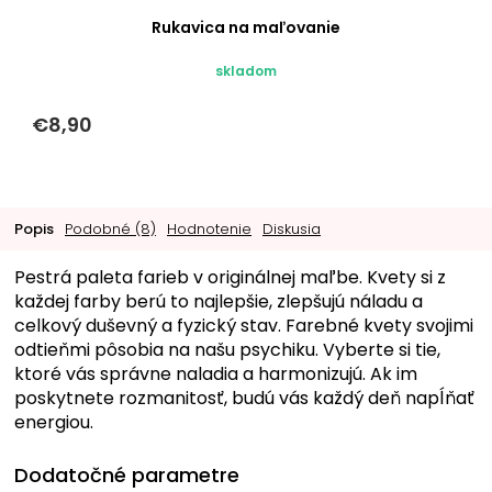
Rukavica na maľovanie
skladom
€8,90
Popis
Podobné (8)
Hodnotenie
Diskusia
Pestrá paleta farieb v originálnej maľbe. Kvety si z
každej farby berú to najlepšie, zlepšujú náladu a
celkový duševný a fyzický stav. Farebné kvety svojimi
odtieňmi pôsobia na našu psychiku. Vyberte si tie,
ktoré vás správne naladia a harmonizujú. Ak im
poskytnete rozmanitosť, budú vás každý deň napĺňať
energiou.
Dodatočné parametre