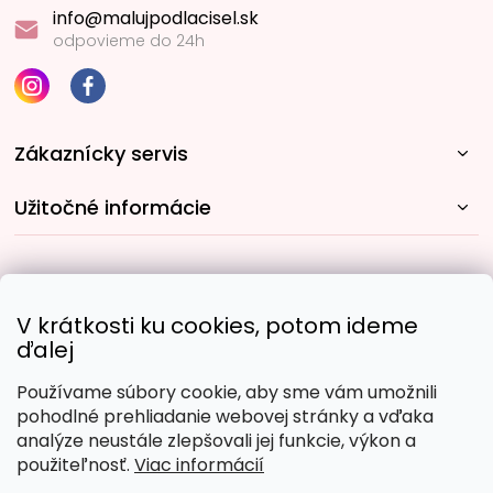
info@malujpodlacisel.sk
odpovieme do 24h
Zákaznícky servis
Užitočné informácie
Rýchle spôsoby dopravy:
V krátkosti ku cookies, potom ideme
ďalej
Používame súbory cookie, aby sme vám umožnili
Obľúbené spôsoby platby:
pohodlné prehliadanie webovej stránky a vďaka
analýze neustále zlepšovali jej funkcie, výkon a
použiteľnosť.
Viac informácií