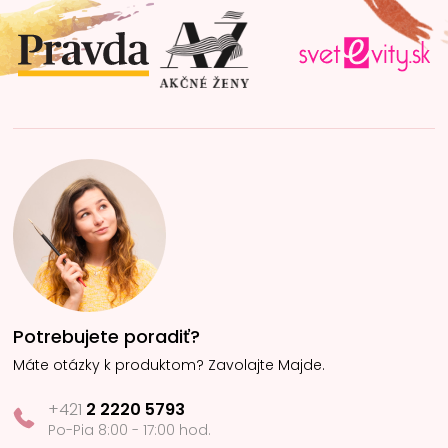
t
i
e
Potrebujete poradiť?
Máte otázky k produktom? Zavolajte Majde.
+421
2 2220 5793
Po-Pia 8:00 - 17:00 hod.