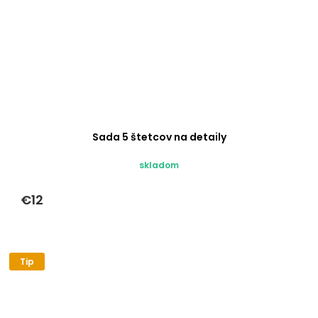
Sada 5 štetcov na detaily
skladom
€12
Tip