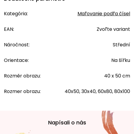
Kategória
:
Maľovanie podľa čísel
EAN
:
Zvoľte variant
Náročnost
:
Střední
Orientace
:
Na šířku
Rozměr obrazu
:
40 x 50 cm
Rozmer obrazu
:
40x50, 30x40, 60x80, 80x100
Z
á
Napísali o nás
p
ä