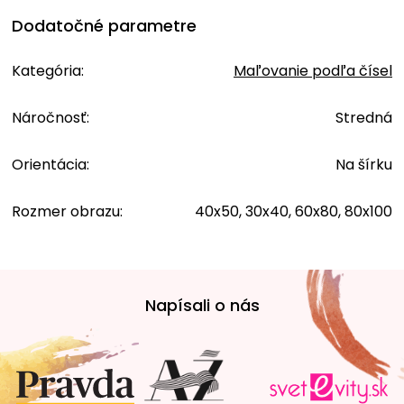
Dodatočné parametre
Kategória
:
Maľovanie podľa čísel
Náročnosť
:
Stredná
Orientácia
:
Na šírku
Rozmer obrazu
:
40x50, 30x40, 60x80, 80x100
Z
á
Napísali o nás
p
ä
t
i
e