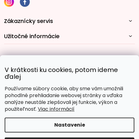
Zákaznícky servis
Užitočné informácie
Rýchle spôsoby dopravy:
V krátkosti ku cookies, potom ideme
ďalej
Používame súbory cookie, aby sme vám umožnili
Obľúbené spôsoby platby:
pohodlné prehliadanie webovej stránky a vďaka
analýze neustále zlepšovali jej funkcie, výkon a
použiteľnosť.
Viac informácií
Nastavenie
Copyright 2026
Malujpodlacisel.sk
. Všetky práva
vyhradené.
Upraviť nastavenie cookies