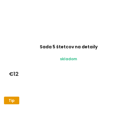
Sada 5 štetcov na detaily
skladom
€12
Tip