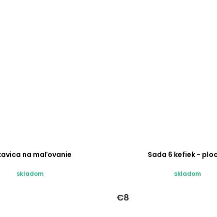
kavica na maľovanie
Sada 6 kefiek - plo
skladom
skladom
€8