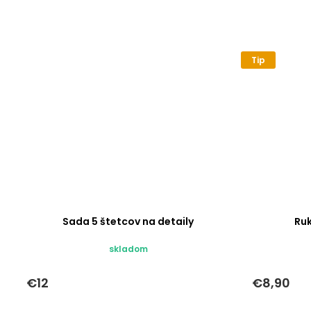
Tip
Sada 5 štetcov na detaily
Ru
skladom
€12
€8,90