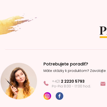
Z
á
p
ä
t
i
e
Potrebujete poradiť?
Máte otázky k produktom? Zavolajte
+421
2 2220 5793
Po-Pia 8:00 - 17:00 hod.