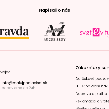
Napísali o nás
Zákaznícky ser
 Majde.
Darčekové poukaz
info@malujpodlacisel.sk
8 EUR na ďalší nák
odpovieme do 24h
Doprava a platba
Reklamácia a vráte
Všetko o nákupe