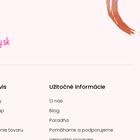
vis
Užitočné informácie
y
O nás
up
Blog
Poradňa
nie tovaru
Pomáhame a podporujeme
Vernostný program