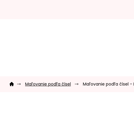
Prejsť
na
obsah
Domov
Maľovanie podľa čísel
Maľovanie podľa čísel - 