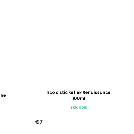
Eco čistič kefiek Renaissance
ché
100ml
skladom
€7