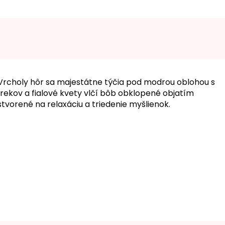
 Vrcholy hôr sa majestátne týčia pod modrou oblohou s
mrekov a fialové kvety vlčí bôb obklopené objatím
vorené na relaxáciu a triedenie myšlienok.