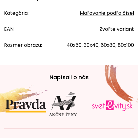
Kategória
:
Maľovanie podľa čísel
EAN
:
Zvoľte variant
Rozmer obrazu
:
40x50, 30x40, 60x80, 80x100
Z
á
Napísali o nás
p
ä
t
i
e