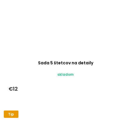
Sada 5 štetcov na detaily
skladom
€12
Tip