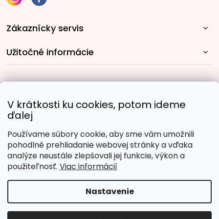
Zákaznícky servis
Užitočné informácie
Rýchle spôsoby dopravy:
V krátkosti ku cookies, potom ideme
ďalej
Používame súbory cookie, aby sme vám umožnili
Obľúbené spôsoby platby:
pohodlné prehliadanie webovej stránky a vďaka
analýze neustále zlepšovali jej funkcie, výkon a
použiteľnosť.
Viac informácií
Nastavenie
Copyright 2026
Malujpodlacisel.sk
. Všetky práva
vyhradené.
Upraviť nastavenie cookies