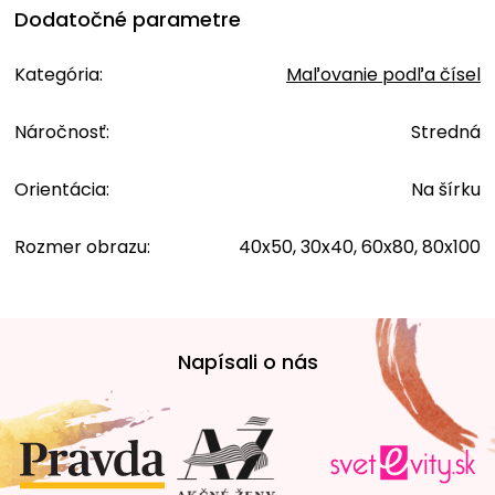
Dodatočné parametre
Kategória
:
Maľovanie podľa čísel
Náročnosť
:
Stredná
Orientácia
:
Na šírku
Rozmer obrazu
:
40x50, 30x40, 60x80, 80x100
Z
á
Napísali o nás
p
ä
t
i
e