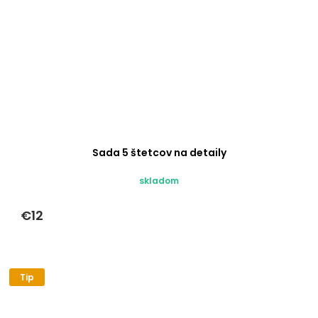
Sada 5 štetcov na detaily
skladom
€12
Tip