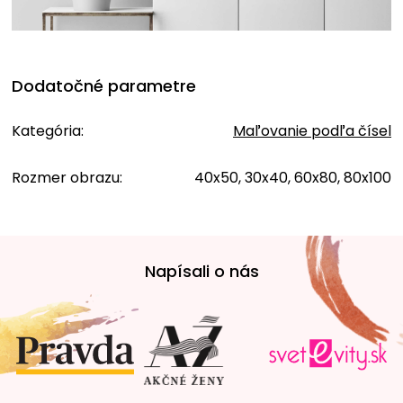
Dodatočné parametre
Kategória
:
Maľovanie podľa čísel
Rozmer obrazu
:
40x50, 30x40, 60x80, 80x100
Z
á
Napísali o nás
p
ä
t
i
e