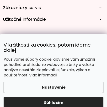
Zákaznícky servis
Užitočné informácie
Rýchle spôsoby dopravy:
V krátkosti ku cookies, potom ideme
ďalej
Používame súbory cookie, aby sme vám umožnili
Obľúbené spôsoby platby:
pohodlné prehliadanie webovej stránky a vďaka
analýze neustále zlepšovali jej funkcie, výkon a
použiteľnosť.
Viac informácií
Nastavenie
Copyright 2026
Malujpodlacisel.sk
. Všetky práva
vyhradené.
Upraviť nastavenie cookies
Súhlasím