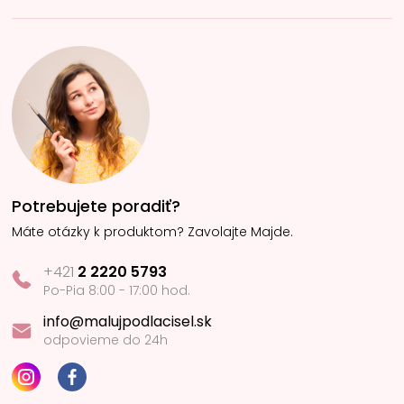
Potrebujete poradiť?
Máte otázky k produktom? Zavolajte Majde.
+421
2 2220 5793
Po-Pia 8:00 - 17:00 hod.
info@malujpodlacisel.sk
odpovieme do 24h